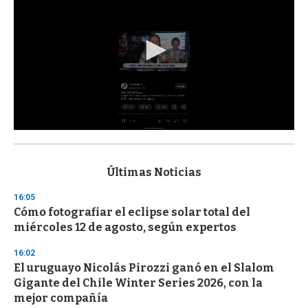
0
s
e
c
Últimas Noticias
o
n
16:05
d
Cómo fotografiar el eclipse solar total del
s
o
miércoles 12 de agosto, según expertos
f
3
16:02
3
s
El uruguayo Nicolás Pirozzi ganó en el Slalom
e
Gigante del Chile Winter Series 2026, con la
c
mejor compañía
o