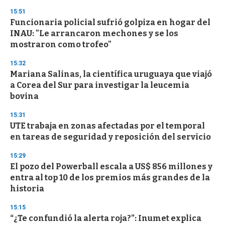
n
d
15:51
s
Funcionaria policial sufrió golpiza en hogar del
INAU: "Le arrancaron mechones y se los
mostraron como trofeo"
15:32
Mariana Salinas, la científica uruguaya que viajó
a Corea del Sur para investigar la leucemia
bovina
15:31
UTE trabaja en zonas afectadas por el temporal
en tareas de seguridad y reposición del servicio
15:29
El pozo del Powerball escala a US$ 856 millones y
entra al top 10 de los premios más grandes de la
historia
15:15
“¿Te confundió la alerta roja?”: Inumet explica