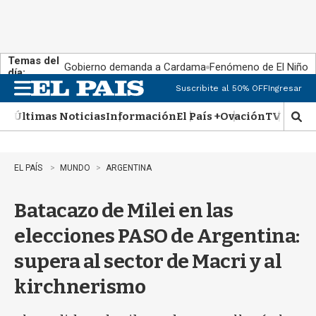
Temas del
Gobierno demanda a Cardama
Fenómeno de El Niño
día:
Suscribite al 50% OFF
Ingresar
M
e
Últimas Noticias
Información
El País +
Ovación
TV Show
n
M
u
o
s
t
EL PAÍS
MUNDO
ARGENTINA
r
a
Batacazo de Milei en las
r
b
elecciones PASO de Argentina:
�
s
supera al sector de Macri y al
q
u
kirchnerismo
e
d