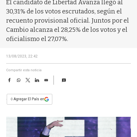
a
El candidato de Libertad Avanza llegó al
30,31% de los votos escrutados, según el
recuento provisional oficial. Juntos por el
Cambio alcanza el 28,25% de los votos y el
oficialismo el 27,07%.
13/08/2023, 22:42
Compartir esta noticia
F
W
T
L
E
a
h
w
i
m
c
a
i
n
a
e
t
t
k
i
+
Agregar El País en
b
s
t
e
l
o
A
e
d
o
p
r
I
k
p
n