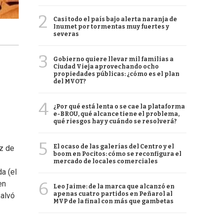
2
Casi todo el país bajo alerta naranja de
Inumet por tormentas muy fuertes y
severas
3
Gobierno quiere llevar mil familias a
Ciudad Vieja aprovechando ocho
propiedades públicas: ¿cómo es el plan
del MVOT?
4
¿Por qué está lenta o se cae la plataforma
e-BROU, qué alcance tiene el problema,
qué riesgos hay y cuándo se resolverá?
5
El ocaso de las galerías del Centro y el
z de
boom en Pocitos: cómo se reconfigura el
mercado de locales comerciales
a (el
6
en
Leo Jaime: de la marca que alcanzó en
apenas cuatro partidos en Peñarol al
salvó
MVP de la final con más que gambetas