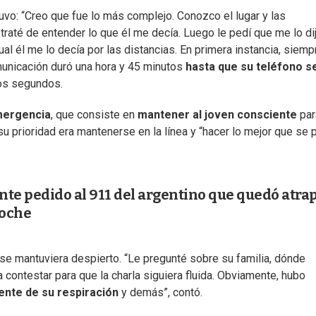
tuvo: “Creo que fue lo más complejo. Conozco el lugar y las
traté de entender lo que él me decía. Luego le pedí que me lo di
l él me lo decía por las distancias. En primera instancia, siemp
municación duró una hora y 45 minutos
hasta que su teléfono s
os segundos.
mergencia
, que consiste en
mantener al joven consciente
par
su prioridad era mantenerse en la línea y “hacer lo mejor que se
ante pedido al 911 del argentino que quedó atra
loche
 se mantuviera despierto.
“Le pregunté sobre su familia, dónde
 contestar para que la charla siguiera fluida. Obviamente, hubo
ente de su respiración
y demás”, contó.