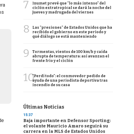
7
Inumet prevé que "lo más intenso" del
era
ciclón extratropical se dará la noche del
os
jueves y madrugada del viernes
8
Las "presiones" de Estados Unidos que ha
recibido el gobierno en este período y
qué diálogo se está manteniendo
9
Tormentas, vientos de 100 km/h y caída
abrupta de temperatura: así avanzan el
frente frío y el ciclón
10
"Perdí todo": el conmovedor pedido de
ayuda de una periodista deportiva tras
incendio de su casa
Últimas Noticias
15:37
de
Baja importante en Defensor Sporting:
el volante Mauricio Amaro seguirá su
carrera en la MLS de Estados Unidos