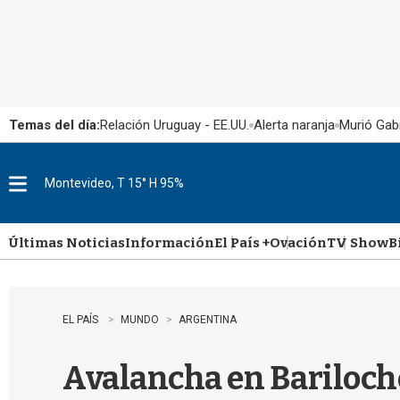
Temas del día:
Relación Uruguay - EE.UU.
Alerta naranja
Murió Gabr
Montevideo, T 15° H 95%
M
e
n
u
Últimas Noticias
Información
El País +
Ovación
TV Show
B
EL PAÍS
MUNDO
ARGENTINA
Avalancha en Bariloche: