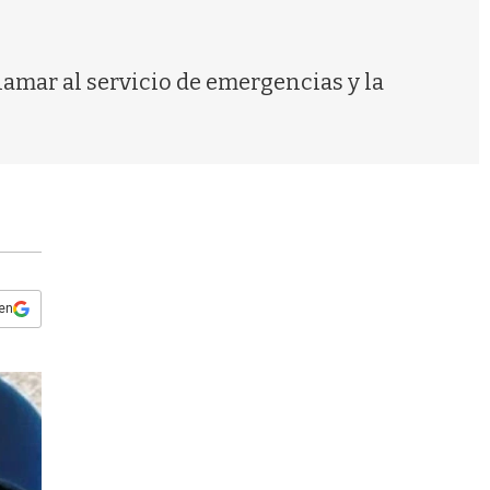
s
q
u
e
lamar al servicio de emergencias y la
d
a
 en