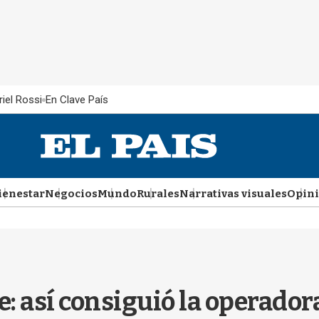
iel Rossi
En Clave País
ienestar
Negocios
Mundo
Rurales
Narrativas visuales
Opin
 así consiguió la operadora