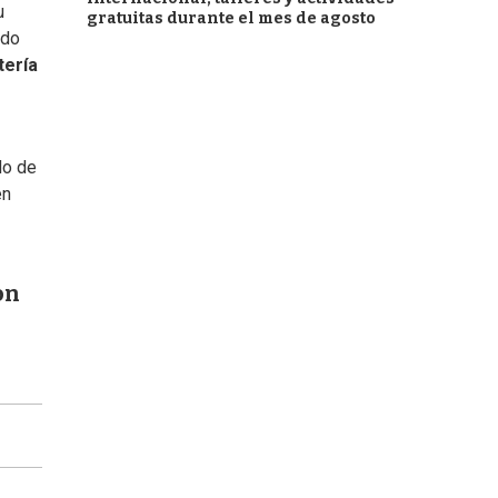
u
gratuitas durante el mes de agosto
ado
tería
do de
en
on