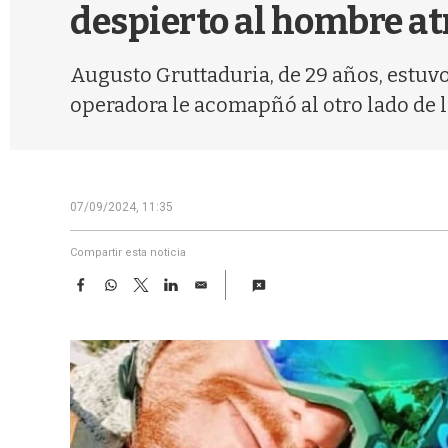
despierto al hombre at
Augusto Gruttaduria, de 29 años, estuvo
operadora le acomapñó al otro lado de l
07/09/2024, 11:35
Compartir esta noticia
F
W
T
L
E
a
h
w
i
m
c
a
i
n
a
e
t
t
k
i
b
s
t
e
l
o
A
e
d
o
p
r
I
k
p
n