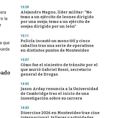
15:29
jera
Alejandro Magno, líder militar: "No
temo a un ejército de leones dirigido
re la
por una oveja; temo a un ejército de
e
ovejas dirigido por un león"
15:11
Policía incautó un mono tití y cinco
a que
caballos tras una serie de operativos
 pueda
en distintos puntos de Montevideo
15:07
Cómo fue el siniestro de tránsito por el
que murió Gabriel Rossi, secretario
pado
general de Drogas
14:43
Jason Arday renuncia a la Universidad
de Cambridge tras el inicio de una
investigación sobre su carrera
14:43
Divercine 2026 en Montevideo trae cine
internacional, talleres y actividades