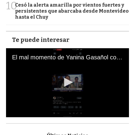
10
Cesó la alerta amarilla por vientos fuertes y
persistentes que abarcaba desde Montevideo
hasta el Chuy
Te puede interesar
El mal momento de Yanina Gasañol con un hincha argentino en "Subrayado"
0
s
e
c