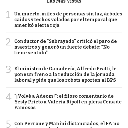
Las Más Vistas
1
Un muerto, miles de personas sin luz, árboles
caídos y techos volados por el temporal que
ameritó alerta roja
2
Conductor de "Subrayado" criticó el paro de
maestros y generó un fuerte debate: "No
tiene sentido"
3
El ministro de Ganadería, Alfredo Fratti, le
pone un freno a la reducción de la jornada
laboral y pide que los robots aporten al BPS
4
"¡Volvé a Adeom!": el filoso comentario de
Yesty Prieto a Valeria Ripoll en plena Cena de
Famosos
5
Con Perrone y Manini distanciados, el FA no