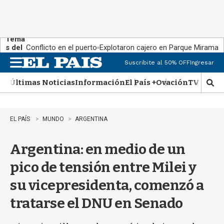
Tema
s del
Conflicto en el puerto
Explotaron cajero en Parque Miramar
día:
Suscribite al 50% OFF
Ingresar
M
e
Últimas Noticias
Información
El País +
Ovación
TV Show
n
M
u
o
s
t
EL PAÍS
MUNDO
ARGENTINA
r
a
Argentina: en medio de un
r
b
pico de tensión entre Milei y
�
s
su vicepresidenta, comenzó a
q
u
tratarse el DNU en Senado
e
d