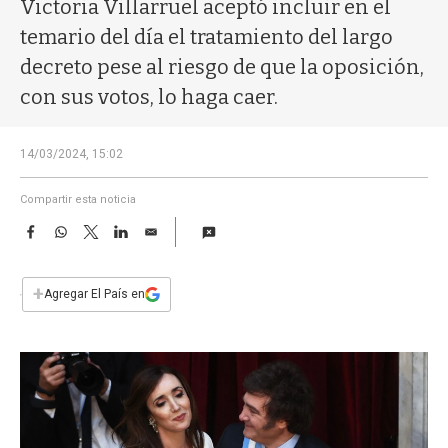
a
Victoria Villarruel aceptó incluir en el
temario del día el tratamiento del largo
decreto pese al riesgo de que la oposición,
con sus votos, lo haga caer.
14/03/2024, 15:02
Compartir esta noticia
F
W
T
L
E
a
h
w
i
m
c
a
i
n
a
e
t
t
k
i
+
Agregar El País en
b
s
t
e
l
o
A
e
d
o
p
r
I
k
p
n