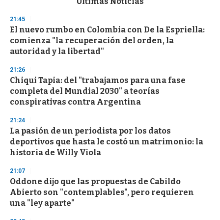
Últimas Noticias
o
n
21:45
d
El nuevo rumbo en Colombia con De la Espriella:
s
o
comienza "la recuperación del orden, la
f
autoridad y la libertad"
3
3
s
21:26
e
Chiqui Tapia: del "trabajamos para una fase
c
completa del Mundial 2030" a teorías
o
n
conspirativas contra Argentina
d
s
21:24
La pasión de un periodista por los datos
deportivos que hasta le costó un matrimonio: la
historia de Willy Viola
21:07
Oddone dijo que las propuestas de Cabildo
Abierto son "contemplables", pero requieren
una "ley aparte"