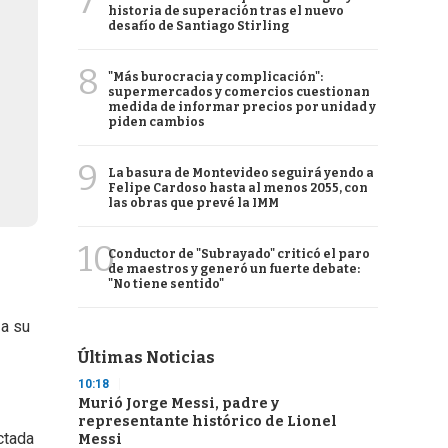
7
historia de superación tras el nuevo
desafío de Santiago Stirling
8
"Más burocracia y complicación":
supermercados y comercios cuestionan
medida de informar precios por unidad y
piden cambios
9
La basura de Montevideo seguirá yendo a
Felipe Cardoso hasta al menos 2055, con
las obras que prevé la IMM
10
Conductor de "Subrayado" criticó el paro
de maestros y generó un fuerte debate:
"No tiene sentido"
 a su
Últimas Noticias
10:18
Murió Jorge Messi, padre y
representante histórico de Lionel
ctada
Messi