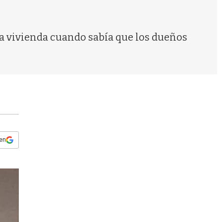
s
q
u
e
 la vivienda cuando sabía que los dueños
d
a
 en