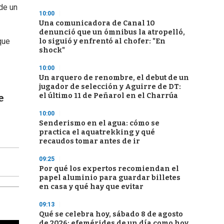
 de un
10:00
Una comunicadora de Canal 10
denunció que un ómnibus la atropelló,
que
lo siguió y enfrentó al chofer: "En
shock"
10:00
Un arquero de renombre, el debut de un
jugador de selección y Aguirre de DT:
el último 11 de Peñarol en el Charrúa
e
10:00
Senderismo en el agua: cómo se
practica el aquatrekking y qué
recaudos tomar antes de ir
09:25
Por qué los expertos recomiendan el
papel aluminio para guardar billetes
en casa y qué hay que evitar
09:13
Qué se celebra hoy, sábado 8 de agosto
de 2026: efemérides de un día como hoy