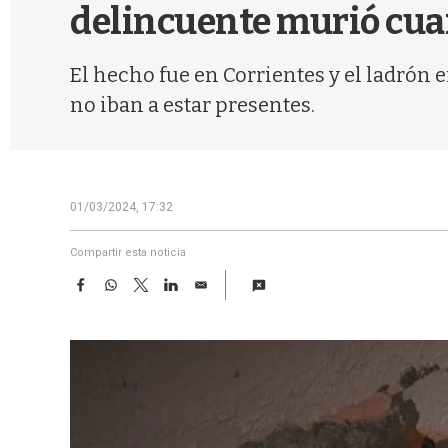
delincuente murió cua
El hecho fue en Corrientes y el ladrón 
no iban a estar presentes.
01/03/2024, 17:32
Compartir esta noticia
F
W
T
L
E
a
h
w
i
m
c
a
i
n
a
e
t
t
k
i
b
s
t
e
l
o
A
e
d
o
p
r
I
k
p
n