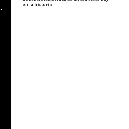
en la historia
cha argentino en "Subrayado"