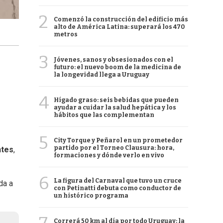
2
Comenzó la construcción del edificio más
alto de América Latina: superará los 470
metros
3
Jóvenes, sanos y obsesionados con el
futuro: el nuevo boom de la medicina de
la longevidad llega a Uruguay
4
Hígado graso: seis bebidas que pueden
ayudar a cuidar la salud hepática y los
hábitos que las complementan
5
City Torque y Peñarol en un prometedor
partido por el Torneo Clausura: hora,
ntes
,
formaciones y dónde verlo en vivo
6
La figura del Carnaval que tuvo un cruce
da a
con Petinatti debuta como conductor de
un histórico programa
Correrá 50 km al día por todo Uruguay: la