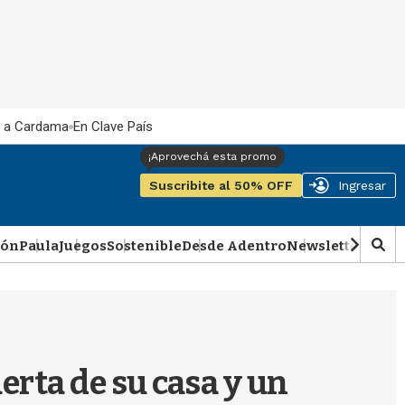
 a Cardama
En Clave País
Suscribite al 50% OFF
Ingresar
ión
Paula
Juegos
Sostenible
Desde Adentro
Newsletter
Podca
M
o
s
t
r
a
r
erta de su casa y un
b
�