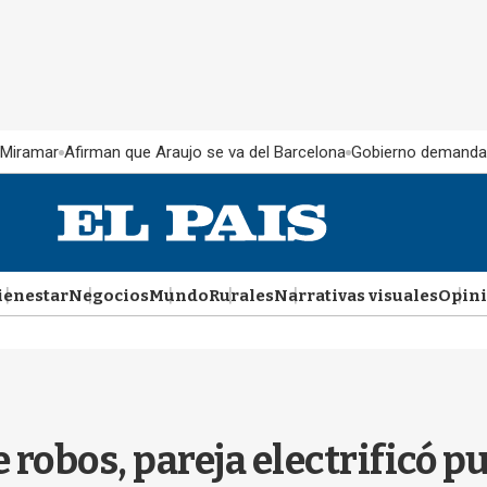
 Miramar
Afirman que Araujo se va del Barcelona
Gobierno demanda
ienestar
Negocios
Mundo
Rurales
Narrativas visuales
Opin
robos, pareja electrificó pu