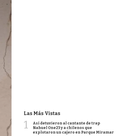
Las Más Vistas
1
Así detuvieron al cantante de trap
Nahuel One23 y a chilenos que
explotaron un cajero en Parque Miramar