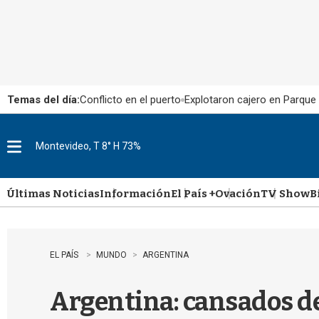
Temas del día:
Conflicto en el puerto
Explotaron cajero en Parque
Montevideo, T 8° H 73%
M
e
n
u
Últimas Noticias
Información
El País +
Ovación
TV Show
B
EL PAÍS
MUNDO
ARGENTINA
Argentina: cansados de 