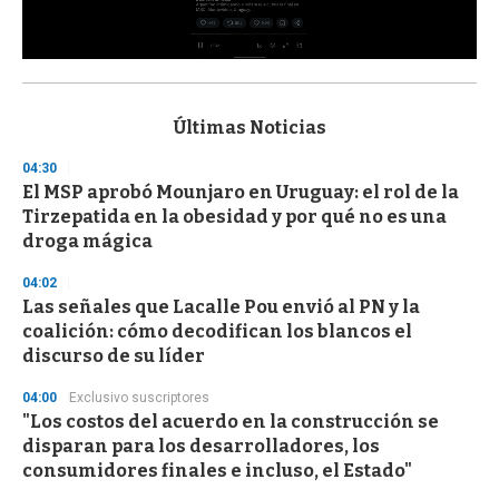
0
s
e
c
Últimas Noticias
o
n
04:30
d
El MSP aprobó Mounjaro en Uruguay: el rol de la
s
o
Tirzepatida en la obesidad y por qué no es una
f
droga mágica
3
3
s
04:02
e
Las señales que Lacalle Pou envió al PN y la
c
coalición: cómo decodifican los blancos el
o
n
discurso de su líder
d
s
04:00
Exclusivo suscriptores
"Los costos del acuerdo en la construcción se
disparan para los desarrolladores, los
consumidores finales e incluso, el Estado"