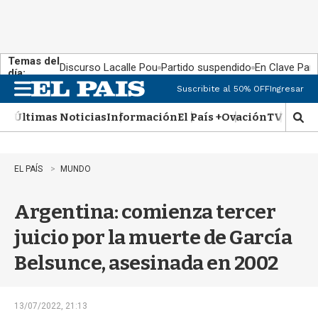
Temas del
Discurso Lacalle Pou
Partido suspendido
En Clave País
día:
Suscribite al 50% OFF
Ingresar
M
e
Últimas Noticias
Información
El País +
Ovación
TV Show
n
M
u
o
s
t
EL PAÍS
MUNDO
r
a
Argentina: comienza tercer
r
b
juicio por la muerte de García
�
s
Belsunce, asesinada en 2002
q
u
e
d
13/07/2022, 21:13