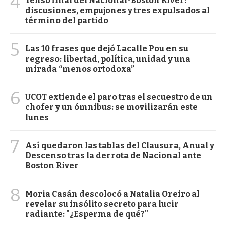
4
Tenso final del Nacional-Boston River:
discusiones, empujones y tres expulsados al
término del partido
5
Las 10 frases que dejó Lacalle Pou en su
regreso: libertad, política, unidad y una
mirada “menos ortodoxa”
6
UCOT extiende el paro tras el secuestro de un
chofer y un ómnibus: se movilizarán este
lunes
7
Así quedaron las tablas del Clausura, Anual y
Descenso tras la derrota de Nacional ante
Boston River
8
Moria Casán descolocó a Natalia Oreiro al
revelar su insólito secreto para lucir
radiante: "¿Esperma de qué?"