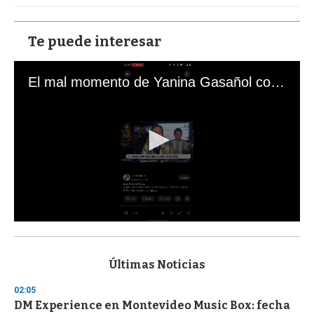
Te puede interesar
El mal momento de Yanina Gasañol con un hincha argentino en "Subrayado"
0
s
e
c
Últimas Noticias
o
n
02:05
d
DM Experience en Montevideo Music Box: fecha
s