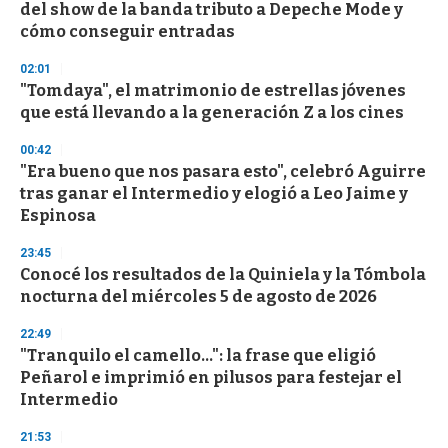
o
del show de la banda tributo a Depeche Mode y
f
cómo conseguir entradas
3
3
s
02:01
e
"Tomdaya", el matrimonio de estrellas jóvenes
c
que está llevando a la generación Z a los cines
o
n
d
00:42
s
"Era bueno que nos pasara esto", celebró Aguirre
tras ganar el Intermedio y elogió a Leo Jaime y
Espinosa
23:45
Conocé los resultados de la Quiniela y la Tómbola
nocturna del miércoles 5 de agosto de 2026
22:49
"Tranquilo el camello...": la frase que eligió
Peñarol e imprimió en pilusos para festejar el
Intermedio
21:53