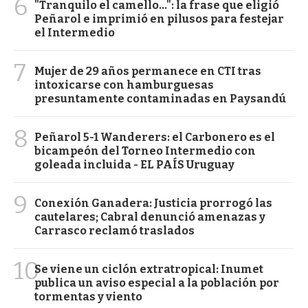
6
"Tranquilo el camello...": la frase que eligió
Peñarol e imprimió en pilusos para festejar
el Intermedio
7
Mujer de 29 años permanece en CTI tras
intoxicarse con hamburguesas
presuntamente contaminadas en Paysandú
8
Peñarol 5-1 Wanderers: el Carbonero es el
bicampeón del Torneo Intermedio con
goleada incluida - EL PAÍS Uruguay
9
Conexión Ganadera: Justicia prorrogó las
cautelares; Cabral denunció amenazas y
Carrasco reclamó traslados
10
Se viene un ciclón extratropical: Inumet
publica un aviso especial a la población por
tormentas y viento