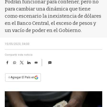
a
Podrán funcionar para contener, pero no
para cambiar una dinámica que tiene
como escenario la inexistencia de dólares
en el Banco Central, el exceso de pesos y
un vacío de poder en el Gobierno.
15/05/2023, 04:00
Compartir esta noticia
F
W
T
L
E
a
h
w
i
m
c
a
i
n
a
e
t
t
k
i
+
Agregar El País en
b
s
t
e
l
o
A
e
d
o
p
r
I
k
p
n