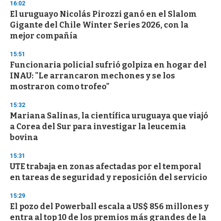
16:02
3
s
El uruguayo Nicolás Pirozzi ganó en el Slalom
e
Gigante del Chile Winter Series 2026, con la
c
mejor compañía
o
n
d
15:51
s
Funcionaria policial sufrió golpiza en hogar del
INAU: "Le arrancaron mechones y se los
mostraron como trofeo"
15:32
Mariana Salinas, la científica uruguaya que viajó
a Corea del Sur para investigar la leucemia
bovina
15:31
UTE trabaja en zonas afectadas por el temporal
en tareas de seguridad y reposición del servicio
15:29
El pozo del Powerball escala a US$ 856 millones y
entra al top 10 de los premios más grandes de la