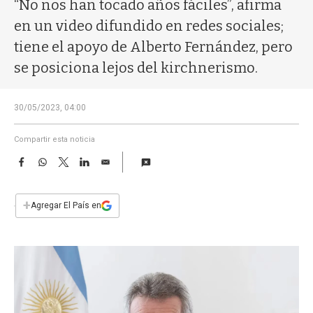
a
“No nos han tocado años fáciles”, afirma
en un video difundido en redes sociales;
tiene el apoyo de Alberto Fernández, pero
se posiciona lejos del kirchnerismo.
30/05/2023, 04:00
Compartir esta noticia
F
W
T
L
E
a
h
w
i
m
c
a
i
n
a
e
t
t
k
i
+
Agregar El País en
b
s
t
e
l
o
A
e
d
o
p
r
I
k
p
n