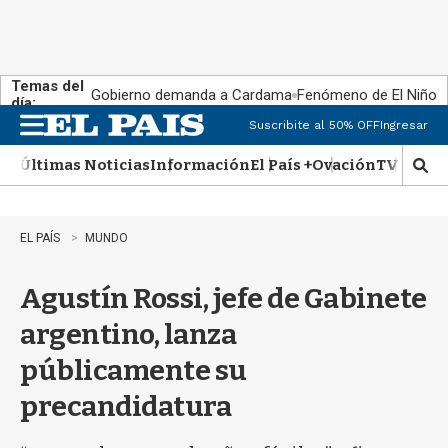
Temas del
Gobierno demanda a Cardama
Fenómeno de El Niño
día:
Suscribite al 50% OFF
Ingresar
M
e
Últimas Noticias
Información
El País +
Ovación
TV Show
n
M
u
o
s
t
EL PAÍS
MUNDO
r
a
Agustín Rossi, jefe de Gabinete
r
b
argentino, lanza
�
s
públicamente su
q
u
precandidatura
e
d