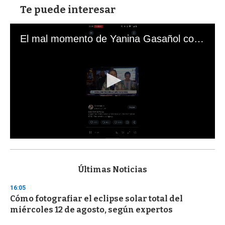
Te puede interesar
El mal momento de Yanina Gasañol con un hincha argentino en "Subrayado"
0
s
e
c
Últimas Noticias
o
n
16:05
d
Cómo fotografiar el eclipse solar total del
s
o
miércoles 12 de agosto, según expertos
f
3