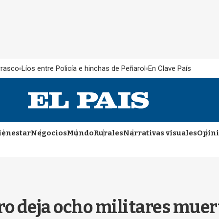
rrasco
Líos entre Policía e hinchas de Peñarol
En Clave País
ienestar
Negocios
Mundo
Rurales
Narrativas visuales
Opin
ro deja ocho militares muer