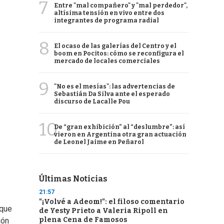
7
Entre "mal compañero" y "mal perdedor",
altísima tensión en vivo entre dos
integrantes de programa radial
8
El ocaso de las galerías del Centro y el
boom en Pocitos: cómo se reconfigura el
mercado de locales comerciales
9
"No es el mesías": las advertencias de
Sebastián Da Silva ante el esperado
discurso de Lacalle Pou
10
De “gran exhibición” al “deslumbre”: así
vieron en Argentina otra gran actuación
de Leonel Jaime en Peñarol
Últimas Noticias
21:57
"¡Volvé a Adeom!": el filoso comentario
 que
de Yesty Prieto a Valeria Ripoll en
plena Cena de Famosos
ión