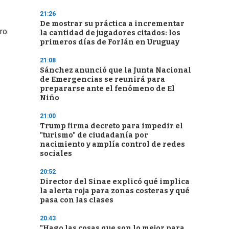
21:26
De mostrar su práctica a incrementar
ro
la cantidad de jugadores citados: los
primeros días de Forlán en Uruguay
21:08
Sánchez anunció que la Junta Nacional
de Emergencias se reunirá para
prepararse ante el fenómeno de El
Niño
21:00
Trump firma decreto para impedir el
"turismo" de ciudadanía por
nacimiento y amplía control de redes
sociales
20:52
Director del Sinae explicó qué implica
la alerta roja para zonas costeras y qué
pasa con las clases
20:43
"Hago las cosas que son lo mejor para