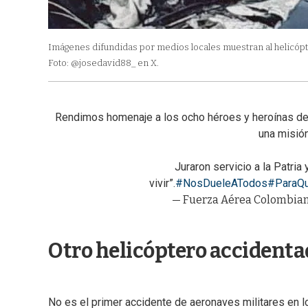
Imágenes difundidas por medios locales muestran al helicópt
Foto: @josedavid88_ en X.
Rendimos homenaje a los ocho héroes y heroínas de l
una misió
Juraron servicio a la Patria
vivir”.
#NosDueleATodos
#ParaQu
— Fuerza Aérea Colombia
Otro helicóptero accidenta
No es el primer accidente de aeronaves militares en lo