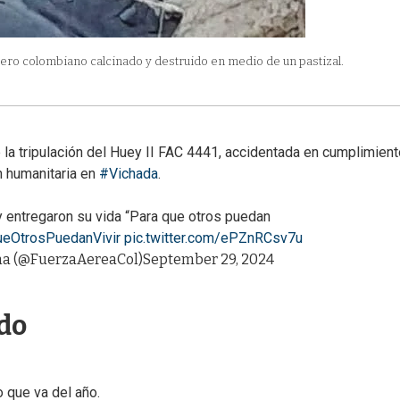
ero colombiano calcinado y destruido en medio de un pastizal.
a tripulación del Huey II FAC 4441, accidentada en cumplimient
n humanitaria en
#Vichada
.
 y entregaron su vida “Para que otros puedan
eOtrosPuedanVivir
pic.twitter.com/ePZnRCsv7u
na (@FuerzaAereaCol)
September 29, 2024
do
 que va del año.