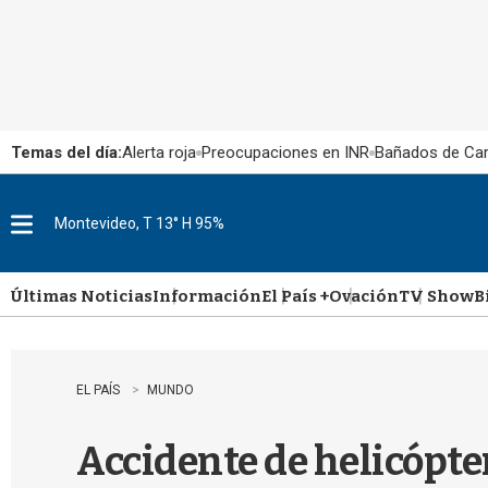
Temas del día:
Alerta roja
Preocupaciones en INR
Bañados de Ca
Montevideo, T 13° H 95%
M
e
n
u
Últimas Noticias
Información
El País +
Ovación
TV Show
B
EL PAÍS
MUNDO
Accidente de helicópte