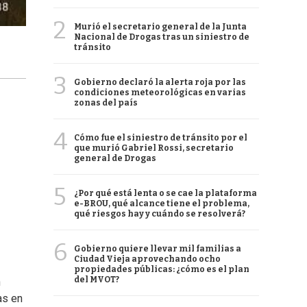
2
Murió el secretario general de la Junta
Nacional de Drogas tras un siniestro de
tránsito
3
Gobierno declaró la alerta roja por las
condiciones meteorológicas en varias
zonas del país
4
Cómo fue el siniestro de tránsito por el
que murió Gabriel Rossi, secretario
general de Drogas
5
¿Por qué está lenta o se cae la plataforma
e-BROU, qué alcance tiene el problema,
qué riesgos hay y cuándo se resolverá?
6
Gobierno quiere llevar mil familias a
Ciudad Vieja aprovechando ocho
propiedades públicas: ¿cómo es el plan
del MVOT?
n
as en