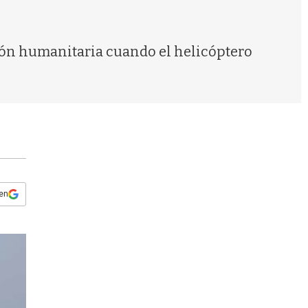
s
q
u
e
ión humanitaria cuando el helicóptero
d
a
 en