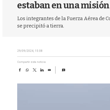
estaban en una misión
Los integrantes de la Fuerza Aérea de 
se precipitó a tierra.
29/09/2024, 15:08
Compartir esta noticia
F
W
T
L
E
a
h
w
i
m
c
a
i
n
a
e
t
t
k
i
b
s
t
e
l
o
A
e
d
o
p
r
I
k
p
n