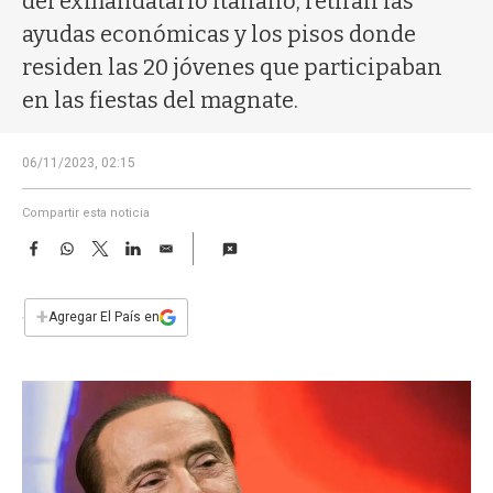
del exmandatario italiano, retiran las
a
ayudas económicas y los pisos donde
residen las 20 jóvenes que participaban
en las fiestas del magnate.
06/11/2023, 02:15
Compartir esta noticia
F
W
T
L
E
a
h
w
i
m
c
a
i
n
a
e
t
t
k
i
+
Agregar El País en
b
s
t
e
l
o
A
e
d
o
p
r
I
k
p
n