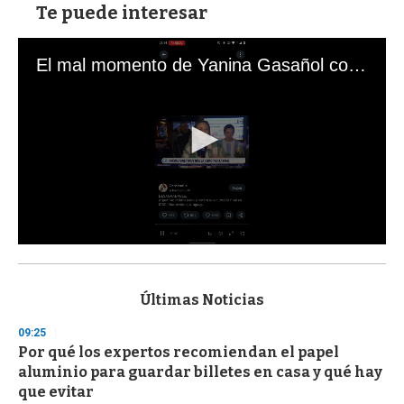
Te puede interesar
El mal momento de Yanina Gasañol con un hincha argentino en "Subrayado"
0
s
e
c
Últimas Noticias
o
n
09:25
d
Por qué los expertos recomiendan el papel
s
o
aluminio para guardar billetes en casa y qué hay
f
que evitar
3