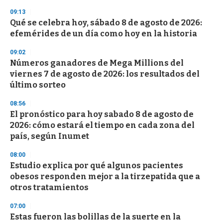
3
s
09:13
e
Qué se celebra hoy, sábado 8 de agosto de 2026:
c
efemérides de un día como hoy en la historia
o
n
d
09:02
s
Números ganadores de Mega Millions del
viernes 7 de agosto de 2026: los resultados del
último sorteo
08:56
El pronóstico para hoy sabado 8 de agosto de
2026: cómo estará el tiempo en cada zona del
país, según Inumet
08:00
Estudio explica por qué algunos pacientes
obesos responden mejor a la tirzepatida que a
otros tratamientos
07:00
Estas fueron las bolillas de la suerte en la