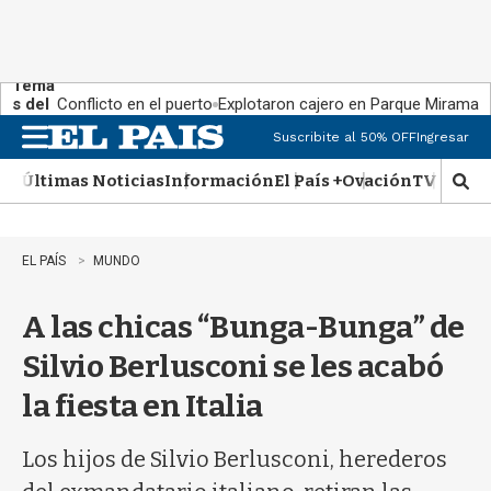
Tema
s del
Conflicto en el puerto
Explotaron cajero en Parque Miramar
día:
Suscribite al 50% OFF
Ingresar
M
e
Últimas Noticias
Información
El País +
Ovación
TV Show
n
M
u
o
s
t
EL PAÍS
MUNDO
r
a
A las chicas “Bunga-Bunga” de
r
b
Silvio Berlusconi se les acabó
�
s
la fiesta en Italia
q
u
e
Los hijos de Silvio Berlusconi, herederos
d