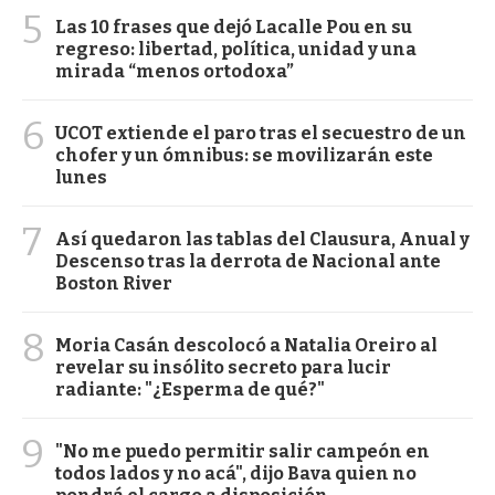
5
Las 10 frases que dejó Lacalle Pou en su
regreso: libertad, política, unidad y una
mirada “menos ortodoxa”
6
UCOT extiende el paro tras el secuestro de un
chofer y un ómnibus: se movilizarán este
lunes
7
Así quedaron las tablas del Clausura, Anual y
Descenso tras la derrota de Nacional ante
Boston River
8
Moria Casán descolocó a Natalia Oreiro al
revelar su insólito secreto para lucir
radiante: "¿Esperma de qué?"
9
"No me puedo permitir salir campeón en
todos lados y no acá", dijo Bava quien no