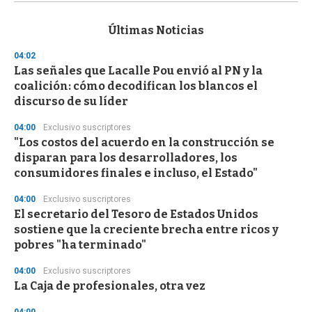
s
e
c
Últimas Noticias
o
n
04:02
d
Las señales que Lacalle Pou envió al PN y la
s
o
coalición: cómo decodifican los blancos el
f
discurso de su líder
3
3
s
04:00
Exclusivo suscriptores
e
"Los costos del acuerdo en la construcción se
c
disparan para los desarrolladores, los
o
n
consumidores finales e incluso, el Estado"
d
s
04:00
Exclusivo suscriptores
El secretario del Tesoro de Estados Unidos
sostiene que la creciente brecha entre ricos y
pobres "ha terminado"
04:00
Exclusivo suscriptores
La Caja de profesionales, otra vez
04:00