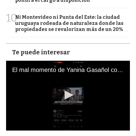
pondrá el cargo a disposición
10
Ni Montevideo ni Punta del Este: la ciudad
uruguaya rodeada de naturaleza donde las
propiedades se revalorizan más de un 20%
Te puede interesar
El mal momento de Yanina Gasañol con un hincha argentino en "Subrayado"
0