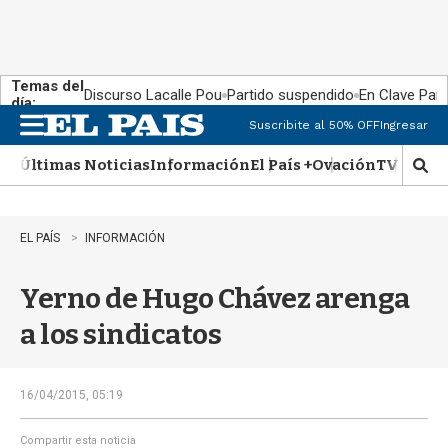
Temas del
Discurso Lacalle Pou
Partido suspendido
En Clave País
día:
Suscribite al 50% OFF
Ingresar
M
e
Últimas Noticias
Información
El País +
Ovación
TV Show
n
M
u
o
s
t
EL PAÍS
INFORMACIÓN
r
a
Yerno de Hugo Chávez arenga
r
b
a los sindicatos
�
s
q
u
16/04/2015, 05:19
e
d
Compartir esta noticia