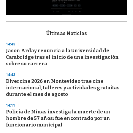
0
s
e
c
Últimas Noticias
o
n
14:43
d
Jason Arday renuncia a la Universidad de
s
o
Cambridge tras el inicio de una investigación
f
sobre su carrera
3
3
s
14:43
e
Divercine 2026 en Montevideo trae cine
c
internacional, talleres y actividades gratuitas
o
n
durante el mes de agosto
d
s
14:11
Policía de Minas investiga la muerte de un
hombre de 57 años: fue encontrado por un
funcionario municipal