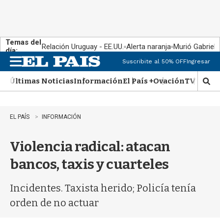
Temas del
Relación Uruguay - EE.UU.
Alerta naranja
Murió Gabriel 
día:
Suscribite al 50% OFF
Ingresar
M
e
Últimas Noticias
Información
El País +
Ovación
TV Show
n
M
u
o
s
t
EL PAÍS
INFORMACIÓN
r
a
Violencia radical: atacan
r
b
bancos, taxis y cuarteles
�
s
q
Incidentes. Taxista herido; Policía tenía
u
orden de no actuar
e
d