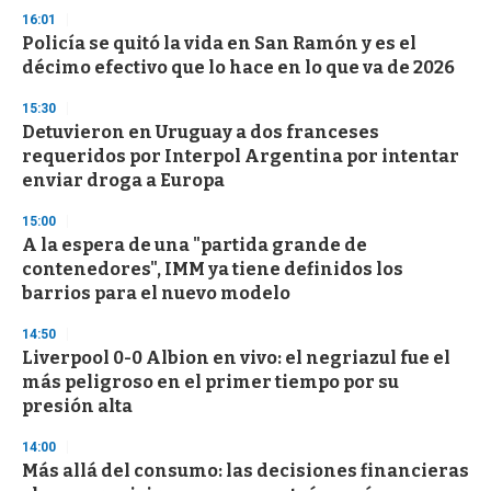
s
16:01
Policía se quitó la vida en San Ramón y es el
décimo efectivo que lo hace en lo que va de 2026
15:30
Detuvieron en Uruguay a dos franceses
requeridos por Interpol Argentina por intentar
enviar droga a Europa
15:00
A la espera de una "partida grande de
contenedores", IMM ya tiene definidos los
barrios para el nuevo modelo
14:50
Liverpool 0-0 Albion en vivo: el negriazul fue el
más peligroso en el primer tiempo por su
presión alta
14:00
Más allá del consumo: las decisiones financieras