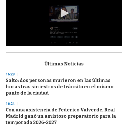
0
s
e
c
Últimas Noticias
o
n
16:28
d
Salto: dos personas murieron en las últimas
s
o
horas tras siniestros de tránsito en el mismo
f
punto de la ciudad
3
3
s
16:24
e
Con una asistencia de Federico Valverde, Real
c
Madrid ganó un amistoso preparatorio para la
o
n
temporada 2026-2027
d