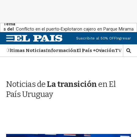
Tema
s del
Conflicto en el puerto
Explotaron cajero en Parque Miramar
día:
M
Suscribite al 50% OFF
Ingresar
e
n
Últimas Noticias
Información
El País +
Ovación
TV Show
M
u
o
s
t
r
Noticias de
La transición
en El
a
r
País Uruguay
b
�
s
q
u
e
d