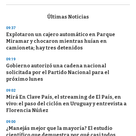
0
s
e
c
Últimas Noticias
o
n
09:37
d
Explotaron un cajero automático en Parque
s
o
Miramar y chocaron mientras huían en
f
camioneta; hay tres detenidos
3
3
s
09:19
e
Gobierno autorizó una cadena nacional
c
solicitada por el Partido Nacional para el
o
n
próximo lunes
d
s
09:02
Mirá En Clave País, el streaming de El País, en
vivo: el paso del ciclón en Uruguay y entrevista a
Florencia Núñez
09:00
¿Manejás mejor que la mayoría? El estudio
científico que demuestra por qué casi todos