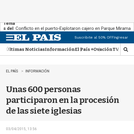
Tema
s del
Conflicto en el puerto
Explotaron cajero en Parque Miramar
día:
Suscribite al 50% OFF
Ingresar
M
e
Últimas Noticias
Información
El País +
Ovación
TV Show
n
M
u
o
s
t
EL PAÍS
INFORMACIÓN
r
a
Unas 600 personas
r
b
participaron en la procesión
�
s
de las siete iglesias
q
u
e
d
03/04/2015, 13:56