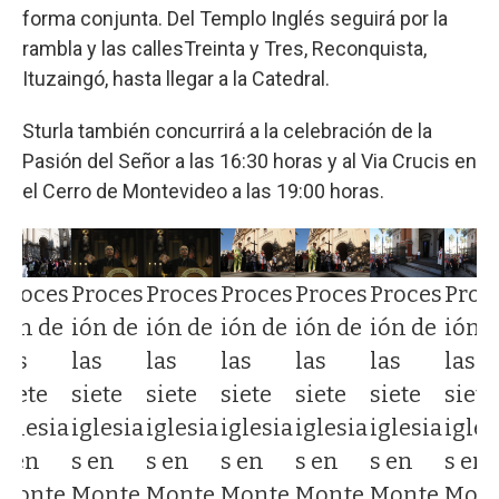
forma conjunta. Del Templo Inglés seguirá por la
rambla y las callesTreinta y Tres, Reconquista,
Ituzaingó, hasta llegar a la Catedral.
Sturla también concurrirá a la celebración de la
Pasión del Señor a las 16:30 horas y al Via Crucis en
el Cerro de Montevideo a las 19:00 horas.
Proces
Proces
Proces
Proces
Proces
Proces
Proc
ión de
ión de
ión de
ión de
ión de
ión de
ión 
las
las
las
las
las
las
las
siete
siete
siete
siete
siete
siete
siete
iglesia
iglesia
iglesia
iglesia
iglesia
iglesia
igles
s en
s en
s en
s en
s en
s en
s en
Monte
Monte
Monte
Monte
Monte
Monte
Mon