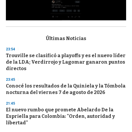
0
s
e
c
Últimas Noticias
o
n
23:54
d
Trouville se clasificó a playoffs y es el nuevo líder
s
o
de la LDA; Verdirrojo y Lagomar ganaron puntos
f
directos
3
3
s
23:45
e
Conocé los resultados de la Quiniela y la Tómbola
c
nocturna del viernes 7 de agosto de 2026
o
n
d
21:45
s
El nuevo rumbo que promete Abelardo De la
Espriella para Colombia: "Orden, autoridad y
libertad"