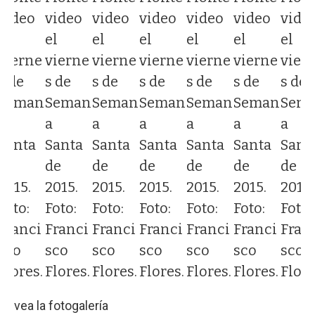
video
video
video
video
video
video
vide
el
el
el
el
el
el
el
vierne
vierne
vierne
vierne
vierne
vierne
vier
s de
s de
s de
s de
s de
s de
s de
Seman
Seman
Seman
Seman
Seman
Seman
Sem
a
a
a
a
a
a
a
Santa
Santa
Santa
Santa
Santa
Santa
Sant
de
de
de
de
de
de
de
2015.
2015.
2015.
2015.
2015.
2015.
2015.
Foto:
Foto:
Foto:
Foto:
Foto:
Foto:
Foto:
Franci
Franci
Franci
Franci
Franci
Franci
Fran
sco
sco
sco
sco
sco
sco
sco
Flores.
Flores.
Flores.
Flores.
Flores.
Flores.
Flore
vea la fotogalería