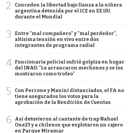
2
Conceden la libertad bajo fianza a la niñera
argentina detenida por el ICE en EE.UU.
durante el Mundial
3
Entre "mal compañero" y "mal perdedor",
altísima tensión en vivo entre dos
integrantes de programa radial
4
Funcionaria policial sufrió golpiza en hogar
del INAU: "Le arrancaron mechones y se los
mostraron como trofeo"
5
Con Perrone y Manini distanciados, el FA no
tiene asegurados los votos para la
aprobación de la Rendición de Cuentas
6
Así detuvieron al cantante de trap Nahuel
One23 y a chilenos que explotaron un cajero
en Parque Miramar