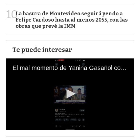
10
La basura de Montevideo seguirá yendo a
Felipe Cardoso hasta al menos 2055, con las
obras que prevé la IMM
Te puede interesar
El mal momento de Yanina Gasañol con un hincha argentino en "Subrayado"
0
s