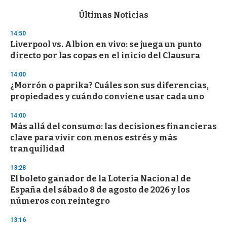
e
c
Últimas Noticias
o
n
14:50
d
Liverpool vs. Albion en vivo: se juega un punto
s
o
directo por las copas en el inicio del Clausura
f
3
14:00
3
s
¿Morrón o paprika? Cuáles son sus diferencias,
e
propiedades y cuándo conviene usar cada uno
c
o
14:00
n
d
Más allá del consumo: las decisiones financieras
s
clave para vivir con menos estrés y más
tranquilidad
13:28
El boleto ganador de la Lotería Nacional de
España del sábado 8 de agosto de 2026 y los
números con reintegro
13:16