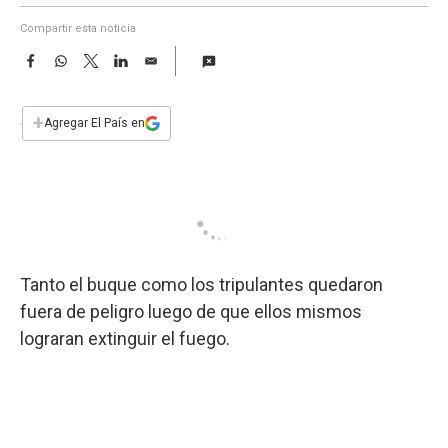
a
Compartir esta noticia
F
W
T
L
E
a
h
w
i
m
c
a
i
n
a
e
t
t
k
i
+
Agregar El País en
b
s
t
e
l
o
A
e
d
o
p
r
I
k
p
n
Tanto el buque como los tripulantes quedaron
fuera de peligro luego de que ellos mismos
lograran extinguir el fuego.