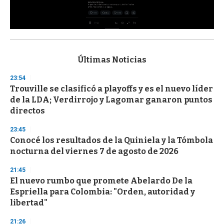
0
s
e
c
Últimas Noticias
o
n
23:54
d
Trouville se clasificó a playoffs y es el nuevo líder
s
o
de la LDA; Verdirrojo y Lagomar ganaron puntos
f
directos
3
3
s
23:45
e
Conocé los resultados de la Quiniela y la Tómbola
c
nocturna del viernes 7 de agosto de 2026
o
n
d
21:45
s
El nuevo rumbo que promete Abelardo De la
Espriella para Colombia: "Orden, autoridad y
libertad"
21:26