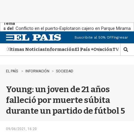
Tema
s del
Conflicto en el puerto
Explotaron cajero en Parque Miramar
día:
Suscribite al 50% OFF
Ingresar
M
e
Últimas Noticias
Información
El País +
Ovación
TV Show
n
M
u
o
s
t
EL PAÍS
INFORMACIÓN
SOCIEDAD
r
a
Young: un joven de 21 años
r
b
falleció por muerte súbita
�
s
durante un partido de fútbol 5
q
u
e
d
09/06/2021, 16:20