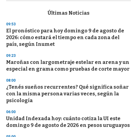
s
e
c
Últimas Noticias
o
n
09:53
d
El pronóstico para hoy domingo 9 de agosto de
s
o
2026: cómo estará el tiempo en cada zona del
f
país, según Inumet
3
3
s
09:23
e
Maroñas con largometraje estelar en arena y un
c
especial en grama como pruebas de corte mayor
o
n
d
08:00
s
¿Tenés sueños recurrentes? Qué significa soñar
con la misma persona varias veces, según la
psicología
06:00
Unidad Indexada hoy: cuánto cotiza la UI este
domingo 9 de agosto de 2026 en pesos uruguayos
05:00