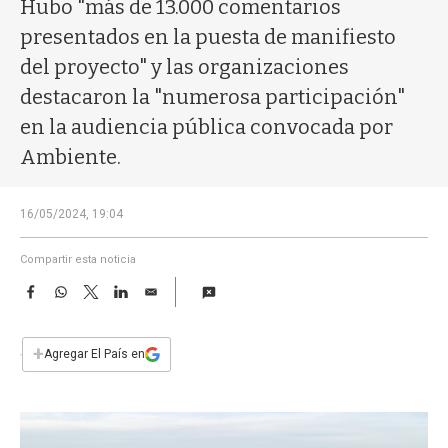
a
Hubo "más de 13.000 comentarios
presentados en la puesta de manifiesto
del proyecto" y las organizaciones
destacaron la "numerosa participación"
en la audiencia pública convocada por
Ambiente.
16/05/2024, 19:04
Compartir esta noticia
F
W
T
L
E
a
h
w
i
m
c
a
i
n
a
e
t
t
k
i
+
Agregar El País en
b
s
t
e
l
o
A
e
d
o
p
r
I
k
p
n