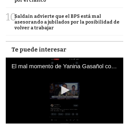
por el clásico
10
Saldain advierte que el BPS está mal
asesorando a jubilados por la posibilidad de
volver a trabajar
Te puede interesar
El mal momento de Yanina Gasañol con un hincha argentino en "Subrayado"
0