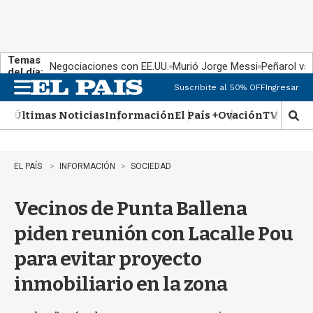
Temas
Negociaciones con EE.UU.
Murió Jorge Messi
Peñarol vs
del día:
Suscribite al 50% OFF
Ingresar
M
e
Últimas Noticias
Información
El País +
Ovación
TV Show
n
M
u
o
s
t
EL PAÍS
INFORMACIÓN
SOCIEDAD
r
a
Vecinos de Punta Ballena
r
b
piden reunión con Lacalle Pou
�
s
para evitar proyecto
q
u
inmobiliario en la zona
e
d