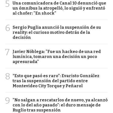
5
Una comunicadora de Canal 10 denunció que
un ómnibus la atropelló, lo siguió y enfrentó
al chofer: "En shock"
6
Sergio Puglia anunció la suspensión de su
reality: el curioso motivo detrás de la
decisión
7
Javier Nóblega: "Fue un hackeo de una red
lumínica, tomaron una decisión un poco
apresurada"
8
“Esto que pasó es raro”: Evaristo González
tras la suspensión del partido entre
Montevideo City Torque y Peñarol
9
"No salgan a rescatarlos de nuevo, ya alcanzó
con lo del año pasado": el duro mensaje de
Ruglio tras suspensión