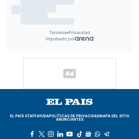
EL PAÍS STAFF
AYUDA
POLÍTICAS DE PRIVACIDAD
MAPA DEL SITIO
ANUNCIANTES
f
t
i
l
y
t
g
w
t