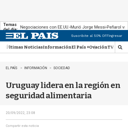
Temas
Negociaciones con EE.UU.
Murió Jorge Messi
Peñarol vs
del día:
Suscribite al 50% OFF
Ingresar
M
e
Últimas Noticias
Información
El País +
Ovación
TV Show
n
M
u
o
s
t
EL PAÍS
INFORMACIÓN
SOCIEDAD
r
a
Uruguay lidera en la región en
r
b
seguridad alimentaria
�
s
q
u
20/09/2022, 23:08
e
d
Compartir esta noticia