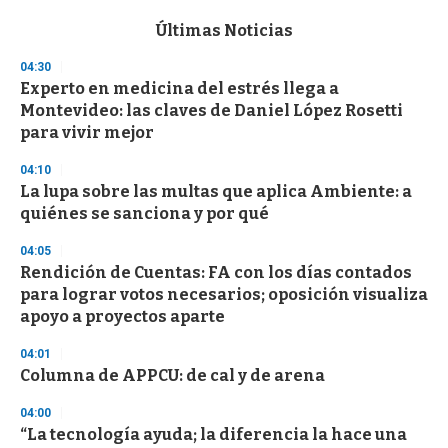
e
c
Últimas Noticias
o
n
04:30
d
Experto en medicina del estrés llega a
s
o
Montevideo: las claves de Daniel López Rosetti
f
para vivir mejor
3
3
s
04:10
e
La lupa sobre las multas que aplica Ambiente: a
c
quiénes se sanciona y por qué
o
n
d
04:05
s
Rendición de Cuentas: FA con los días contados
para lograr votos necesarios; oposición visualiza
apoyo a proyectos aparte
04:01
Columna de APPCU: de cal y de arena
04:00
“La tecnología ayuda; la diferencia la hace una