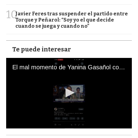
10
Javier Feres tras suspender el partido entre
Torque y Peñarol: “Soy yo el que decide
cuando se juega y cuando no”
Te puede interesar
El mal momento de Yanina Gasañol con un hincha argentino en "Subrayado"
0
s