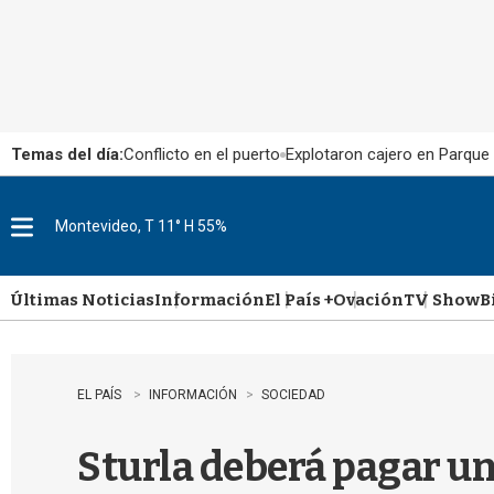
Temas del día:
Conflicto en el puerto
Explotaron cajero en Parque
Montevideo, T 11° H 55%
M
e
n
u
Últimas Noticias
Información
El País +
Ovación
TV Show
B
EL PAÍS
INFORMACIÓN
SOCIEDAD
Sturla deberá pagar un