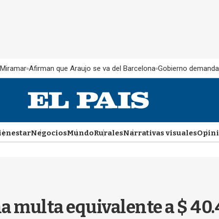
 Miramar
Afirman que Araujo se va del Barcelona
Gobierno demanda
ienestar
Negocios
Mundo
Rurales
Narrativas visuales
Opin
a multa equivalente a $ 40