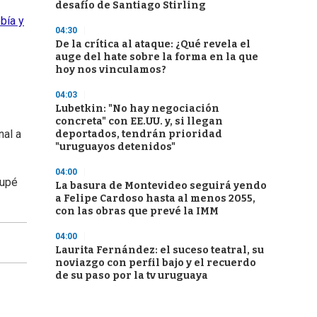
desafío de Santiago Stirling
bía y
04:30
De la crítica al ataque: ¿Qué revela el
auge del hate sobre la forma en la que
hoy nos vinculamos?
04:03
Lubetkin: "No hay negociación
concreta" con EE.UU. y, si llegan
nal a
deportados, tendrán prioridad
"uruguayos detenidos"
04:00
cupé
La basura de Montevideo seguirá yendo
a Felipe Cardoso hasta al menos 2055,
con las obras que prevé la IMM
04:00
Laurita Fernández: el suceso teatral, su
noviazgo con perfil bajo y el recuerdo
de su paso por la tv uruguaya