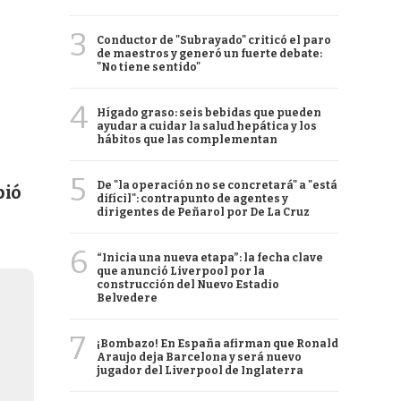
3
Conductor de "Subrayado" criticó el paro
de maestros y generó un fuerte debate:
"No tiene sentido"
4
Hígado graso: seis bebidas que pueden
ayudar a cuidar la salud hepática y los
hábitos que las complementan
5
De "la operación no se concretará" a "está
pió
difícil": contrapunto de agentes y
dirigentes de Peñarol por De La Cruz
6
“Inicia una nueva etapa”: la fecha clave
que anunció Liverpool por la
construcción del Nuevo Estadio
Belvedere
7
¡Bombazo! En España afirman que Ronald
Araujo deja Barcelona y será nuevo
jugador del Liverpool de Inglaterra