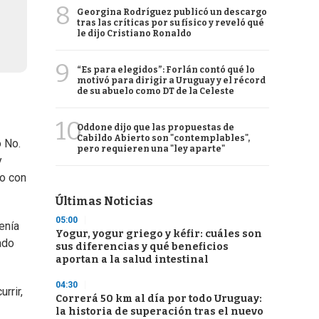
8
Georgina Rodríguez publicó un descargo
tras las críticas por su físico y reveló qué
le dijo Cristiano Ronaldo
9
“Es para elegidos”: Forlán contó qué lo
motivó para dirigir a Uruguay y el récord
de su abuelo como DT de la Celeste
10
Oddone dijo que las propuestas de
Cabildo Abierto son "contemplables",
o No.
pero requieren una "ley aparte"
y
to con
Últimas Noticias
05:00
tenía
Yogur, yogur griego y kéfir: cuáles son
ado
sus diferencias y qué beneficios
aportan a la salud intestinal
04:30
rrir,
Correrá 50 km al día por todo Uruguay:
la historia de superación tras el nuevo