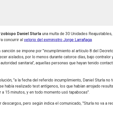
rzobispo Daniel Sturla
una multa de 30 Unidades Reajustables,
a concurrir al
velorio del exministro Jorge Larrañaga
.
a sanción se impone por "incumplimiento al artículo 8 del Decret
er aislados, por lo menos durante catorce días, bajo contralor 
 autoridad sanitaria", aquellas personas que hayan tenido contac
lución, "a la fecha del referido incumplimiento, Daniel Sturla no 
e había realizado test antígenos, los que habían arrojado result
or a 15 minutos, y en todo momento usó tapabocas".
 descargos, pero según indica el comunicado, "Sturla no va a recu