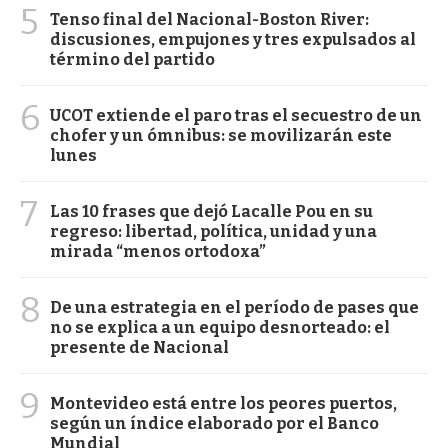
5
Tenso final del Nacional-Boston River:
discusiones, empujones y tres expulsados al
término del partido
6
UCOT extiende el paro tras el secuestro de un
chofer y un ómnibus: se movilizarán este
lunes
7
Las 10 frases que dejó Lacalle Pou en su
regreso: libertad, política, unidad y una
mirada “menos ortodoxa”
8
De una estrategia en el período de pases que
no se explica a un equipo desnorteado: el
presente de Nacional
9
Montevideo está entre los peores puertos,
según un índice elaborado por el Banco
Mundial