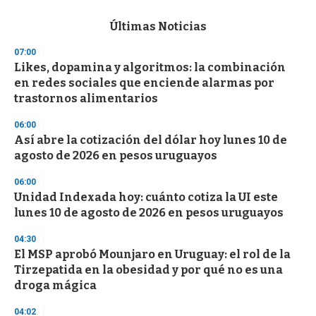
e
c
Últimas Noticias
o
n
07:00
d
Likes, dopamina y algoritmos: la combinación
s
o
en redes sociales que enciende alarmas por
f
trastornos alimentarios
3
3
s
06:00
e
Así abre la cotización del dólar hoy lunes 10 de
c
agosto de 2026 en pesos uruguayos
o
n
d
06:00
s
Unidad Indexada hoy: cuánto cotiza la UI este
lunes 10 de agosto de 2026 en pesos uruguayos
04:30
El MSP aprobó Mounjaro en Uruguay: el rol de la
Tirzepatida en la obesidad y por qué no es una
droga mágica
04:02