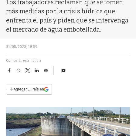
a
Los trabajadores reclaman que se tomen
más medidas por la crisis hídrica que
enfrenta el país y piden que se intervenga
el mercado de agua embotellada.
31/05/2023, 18:59
Compartir esta noticia
F
W
T
L
E
a
h
w
i
m
c
a
i
n
a
e
t
t
k
i
+
Agregar El País en
b
s
t
e
l
o
A
e
d
o
p
r
I
k
p
n