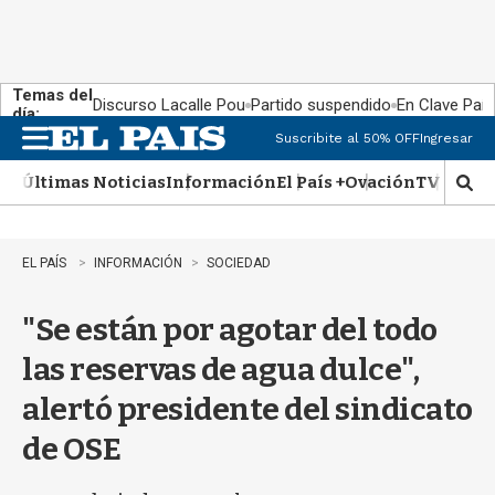
Temas del
Discurso Lacalle Pou
Partido suspendido
En Clave País
día:
Suscribite al 50% OFF
Ingresar
M
e
Últimas Noticias
Información
El País +
Ovación
TV Show
n
M
u
o
s
t
EL PAÍS
INFORMACIÓN
SOCIEDAD
r
a
"Se están por agotar del todo
r
b
las reservas de agua dulce",
�
s
alertó presidente del sindicato
q
u
de OSE
e
d