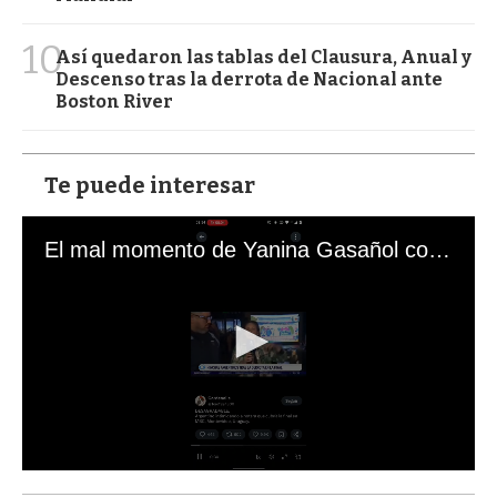
10
Así quedaron las tablas del Clausura, Anual y
Descenso tras la derrota de Nacional ante
Boston River
Te puede interesar
El mal momento de Yanina Gasañol con un hincha argentino en "Subrayado"
0
s