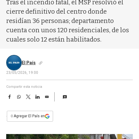
a
Tras el incendio fatal, el MSP resolvió el
cierre definitivo del centro donde
residían 36 personas; departamento
cuenta con unos 120 residenciales, de los
cuales solo 12 están habilitados.
El País
23/05/2026, 19:00
Compartir esta noticia
F
W
T
L
E
a
h
w
i
m
c
a
i
n
a
e
t
t
k
i
+
Agregar El País en
b
s
t
e
l
o
A
e
d
o
p
r
I
k
p
n