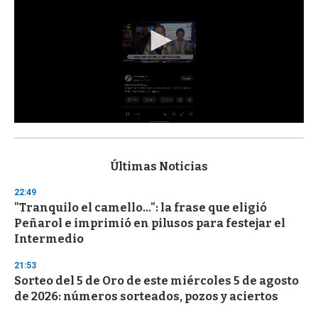
0
s
e
c
Últimas Noticias
o
n
22:49
d
"Tranquilo el camello...": la frase que eligió
s
o
Peñarol e imprimió en pilusos para festejar el
f
Intermedio
3
3
s
21:53
e
Sorteo del 5 de Oro de este miércoles 5 de agosto
c
de 2026: números sorteados, pozos y aciertos
o
n