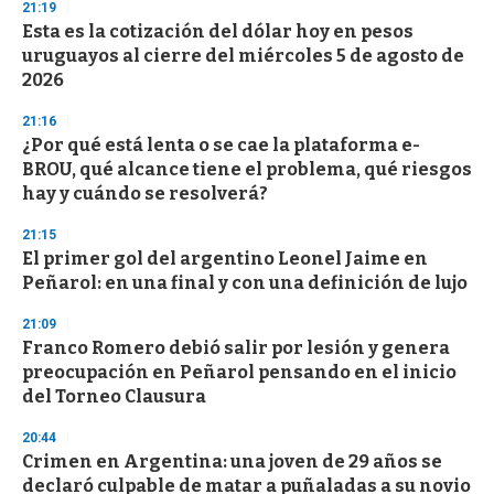
d
21:19
s
Esta es la cotización del dólar hoy en pesos
uruguayos al cierre del miércoles 5 de agosto de
2026
21:16
¿Por qué está lenta o se cae la plataforma e-
BROU, qué alcance tiene el problema, qué riesgos
hay y cuándo se resolverá?
21:15
El primer gol del argentino Leonel Jaime en
Peñarol: en una final y con una definición de lujo
21:09
Franco Romero debió salir por lesión y genera
preocupación en Peñarol pensando en el inicio
del Torneo Clausura
20:44
Crimen en Argentina: una joven de 29 años se
declaró culpable de matar a puñaladas a su novio