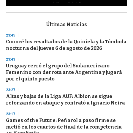
0
s
e
c
Últimas Noticias
o
n
23:45
d
Conocé los resultados de la Quiniela y la Tómbola
s
o
nocturna del jueves 6 de agosto de 2026
f
3
23:43
3
s
Uruguay cerró el grupo del Sudamericano
e
Femenino con derrota ante Argentina y jugará
c
por el quinto puesto
o
n
d
23:27
s
Altas y bajas de la Liga AUF: Albion se sigue
reforzando en ataque y contrató a Ignacio Neira
23:17
Games of the Future: Peñarol a paso firme se
metió en los cuartos de final de la competencia