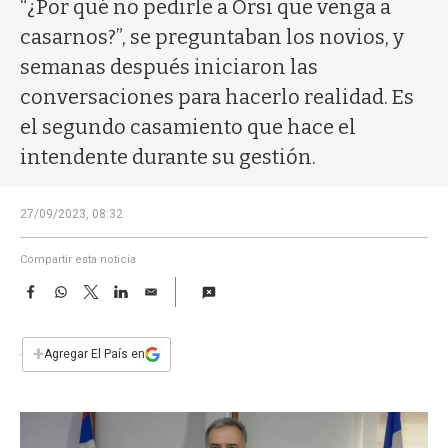
a
“¿Por qué no pedirle a Orsi que venga a
casarnos?”, se preguntaban los novios, y
semanas después iniciaron las
conversaciones para hacerlo realidad. Es
el segundo casamiento que hace el
intendente durante su gestión.
27/09/2023, 08:32
Compartir esta noticia
F
W
T
L
E
a
h
w
i
m
c
a
i
n
a
e
t
t
k
i
+
Agregar El País en
b
s
t
e
l
o
A
e
d
o
p
r
I
k
p
n