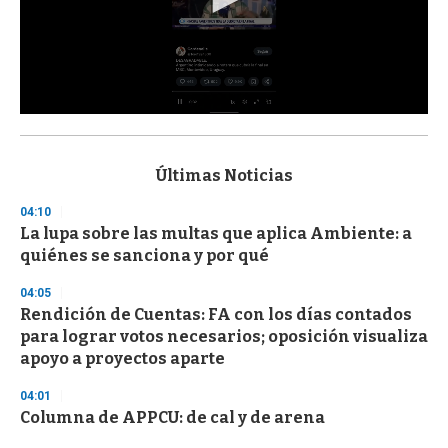
0
s
e
c
Últimas Noticias
o
n
04:10
d
La lupa sobre las multas que aplica Ambiente: a
s
o
quiénes se sanciona y por qué
f
3
04:05
3
s
Rendición de Cuentas: FA con los días contados
e
para lograr votos necesarios; oposición visualiza
c
apoyo a proyectos aparte
o
n
d
04:01
s
Columna de APPCU: de cal y de arena