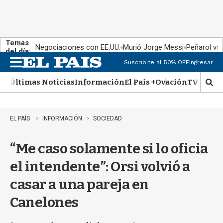
Temas
Negociaciones con EE.UU.
Murió Jorge Messi
Peñarol vs
del día:
Suscribite al 50% OFF
Ingresar
M
e
Últimas Noticias
Información
El País +
Ovación
TV Show
n
M
u
o
s
t
EL PAÍS
INFORMACIÓN
SOCIEDAD
r
a
“Me caso solamente si lo oficia
r
b
el intendente”: Orsi volvió a
�
s
casar a una pareja en
q
u
Canelones
e
d