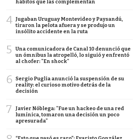
hábitos que las complementan
4
Jugaban Uruguay Montevideo y Paysandú,
tiraron la pelota afuera y se produjo un
insólito accidente en la ruta
5
Una comunicadora de Canal 10 denunció que
un ómnibus la atropelló, lo siguió y enfrentó
al chofer: "En shock"
6
Sergio Puglia anunció la suspensión de su
reality: el curioso motivo detrás de la
decisión
7
Javier Nóblega: "Fue un hackeo de una red
lumínica, tomaron una decisión un poco
apresurada"
8
“Esto que pasó es raro”: Evaristo González