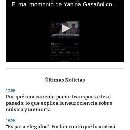
El mal momento de Yanina Gasañol con un hincha argentino en "Subrayado"
0
s
e
c
Últimas Noticias
o
n
17:00
d
Por qué una canción puede transportarte al
s
o
pasado: lo que explica la neurociencia sobre
f
música y memoria
3
3
s
16:56
e
“Es para elegidos”: Forlán contó qué lo motivó
c