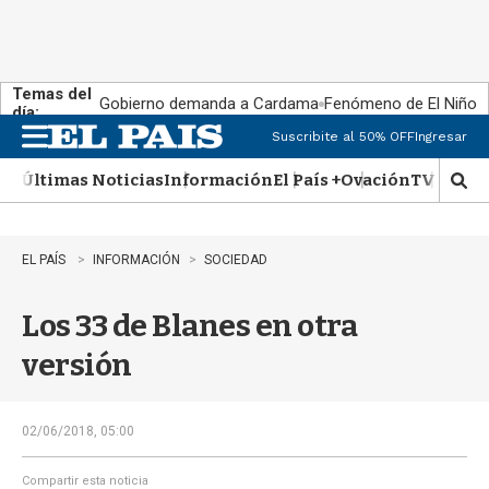
Temas del
Gobierno demanda a Cardama
Fenómeno de El Niño
día:
Suscribite al 50% OFF
Ingresar
M
e
Últimas Noticias
Información
El País +
Ovación
TV Show
n
M
u
o
s
t
EL PAÍS
INFORMACIÓN
SOCIEDAD
r
a
Los 33 de Blanes en otra
r
b
versión
�
s
q
u
02/06/2018, 05:00
e
d
Compartir esta noticia