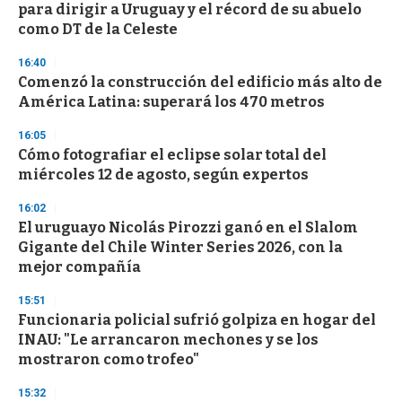
para dirigir a Uruguay y el récord de su abuelo
o
n
como DT de la Celeste
d
s
16:40
Comenzó la construcción del edificio más alto de
América Latina: superará los 470 metros
16:05
Cómo fotografiar el eclipse solar total del
miércoles 12 de agosto, según expertos
16:02
El uruguayo Nicolás Pirozzi ganó en el Slalom
Gigante del Chile Winter Series 2026, con la
mejor compañía
15:51
Funcionaria policial sufrió golpiza en hogar del
INAU: "Le arrancaron mechones y se los
mostraron como trofeo"
15:32