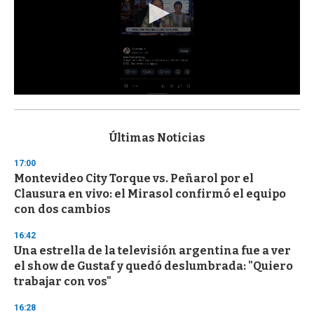
0
s
e
c
Últimas Noticias
o
n
17:00
d
Montevideo City Torque vs. Peñarol por el
s
o
Clausura en vivo: el Mirasol confirmó el equipo
f
con dos cambios
3
3
s
16:42
e
Una estrella de la televisión argentina fue a ver
c
el show de Gustaf y quedó deslumbrada: "Quiero
o
n
trabajar con vos"
d
s
16:28