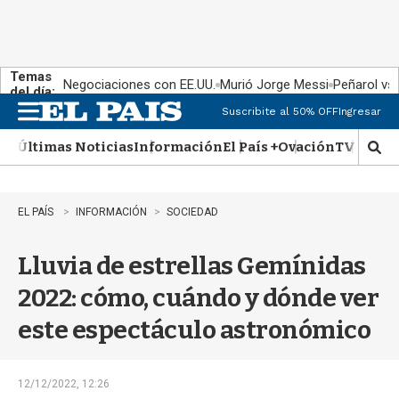
Temas
Negociaciones con EE.UU.
Murió Jorge Messi
Peñarol vs
del día:
Suscribite al 50% OFF
Ingresar
M
e
Últimas Noticias
Información
El País +
Ovación
TV Show
n
M
u
o
s
t
EL PAÍS
INFORMACIÓN
SOCIEDAD
r
a
Lluvia de estrellas Gemínidas
r
b
2022: cómo, cuándo y dónde ver
�
s
este espectáculo astronómico
q
u
e
d
12/12/2022, 12:26