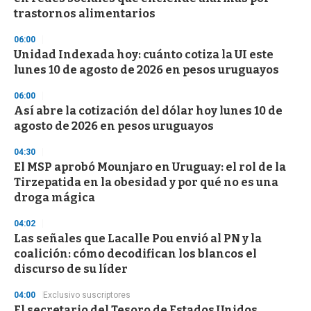
n
trastornos alimentarios
d
s
06:00
Unidad Indexada hoy: cuánto cotiza la UI este
lunes 10 de agosto de 2026 en pesos uruguayos
06:00
Así abre la cotización del dólar hoy lunes 10 de
agosto de 2026 en pesos uruguayos
04:30
El MSP aprobó Mounjaro en Uruguay: el rol de la
Tirzepatida en la obesidad y por qué no es una
droga mágica
04:02
Las señales que Lacalle Pou envió al PN y la
coalición: cómo decodifican los blancos el
discurso de su líder
04:00
Exclusivo suscriptores
El secretario del Tesoro de Estados Unidos