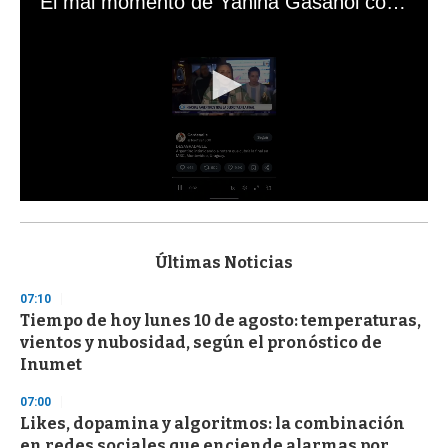
El mal momento de Yanina Gasañol con un hincha argentino en "Subrayado"
0
s
e
c
Últimas Noticias
o
n
07:10
d
Tiempo de hoy lunes 10 de agosto: temperaturas,
s
o
vientos y nubosidad, según el pronóstico de
f
Inumet
3
3
s
07:00
e
Likes, dopamina y algoritmos: la combinación
c
en redes sociales que enciende alarmas por
o