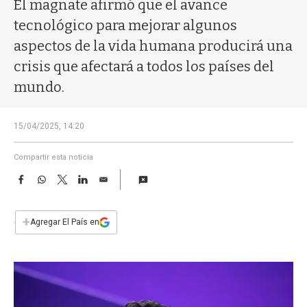
a
El magnate afirmó que el avance
tecnológico para mejorar algunos
aspectos de la vida humana producirá una
crisis que afectará a todos los países del
mundo.
15/04/2025, 14:20
Compartir esta noticia
F
W
T
L
E
a
h
w
i
m
c
a
i
n
a
e
t
t
k
i
+
Agregar El País en
b
s
t
e
l
o
A
e
d
o
p
r
I
k
p
n