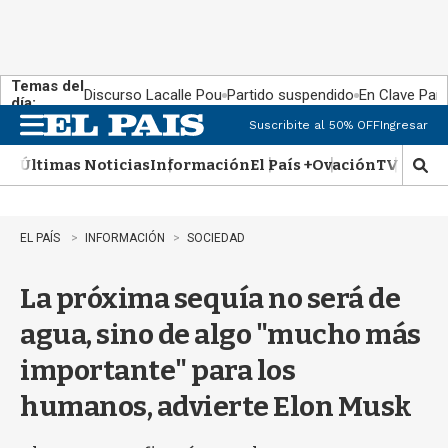
Temas del
Discurso Lacalle Pou
Partido suspendido
En Clave País
día:
Suscribite al 50% OFF
Ingresar
M
e
Últimas Noticias
Información
El País +
Ovación
TV Show
n
M
u
o
s
t
EL PAÍS
INFORMACIÓN
SOCIEDAD
r
a
La próxima sequía no será de
r
b
agua, sino de algo "mucho más
�
s
importante" para los
q
u
humanos, advierte Elon Musk
e
d