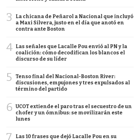
3
La chicana de Peñarol a Nacional que incluyó
a Maxi Silvera, justo en el día que anotó en
contra ante Boston
4
Las señales que Lacalle Pou envió al PN y la
coalición: cómo decodifican los blancos el
discurso de su líder
5
Tenso final del Nacional-Boston River:
discusiones, empujones y tres expulsados al
término del partido
6
UCOT extiende el paro tras el secuestro de un
chofer y un ómnibus: se movilizarán este
lunes
7
Las 10 frases que dejó Lacalle Pou en su