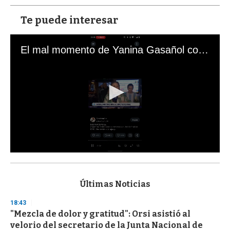
Te puede interesar
El mal momento de Yanina Gasañol con un hincha argentino en "Subrayado"
0
s
e
c
Últimas Noticias
o
n
18:43
d
"Mezcla de dolor y gratitud": Orsi asistió al
s
o
velorio del secretario de la Junta Nacional de
f