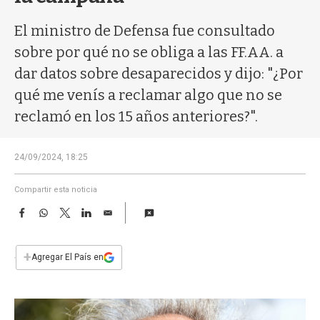
a
El ministro de Defensa fue consultado
sobre por qué no se obliga a las FF.AA. a
dar datos sobre desaparecidos y dijo: "¿Por
qué me venís a reclamar algo que no se
reclamó en los 15 años anteriores?".
24/09/2024, 18:25
Compartir esta noticia
F
W
T
L
E
a
h
w
i
m
c
a
i
n
a
e
t
t
k
i
+
Agregar El País en
b
s
t
e
l
o
A
e
d
o
p
r
I
k
p
n