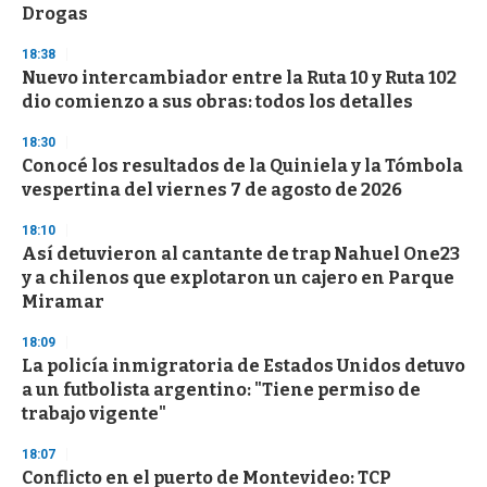
Drogas
3
3
s
18:38
e
Nuevo intercambiador entre la Ruta 10 y Ruta 102
c
dio comienzo a sus obras: todos los detalles
o
n
d
18:30
s
Conocé los resultados de la Quiniela y la Tómbola
vespertina del viernes 7 de agosto de 2026
18:10
Así detuvieron al cantante de trap Nahuel One23
y a chilenos que explotaron un cajero en Parque
Miramar
18:09
La policía inmigratoria de Estados Unidos detuvo
a un futbolista argentino: "Tiene permiso de
trabajo vigente"
18:07
Conflicto en el puerto de Montevideo: TCP