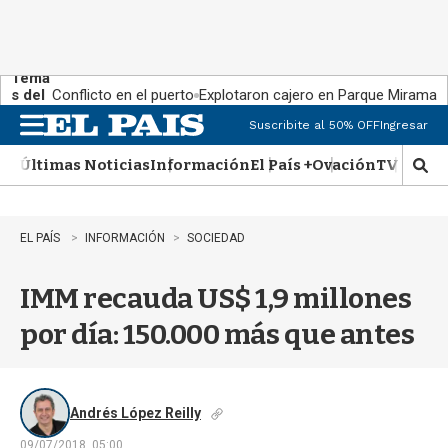
Tema
s del
Conflicto en el puerto
Explotaron cajero en Parque Miramar
día:
Suscribite al 50% OFF
Ingresar
M
e
Últimas Noticias
Información
El País +
Ovación
TV Show
n
M
u
o
s
t
EL PAÍS
INFORMACIÓN
SOCIEDAD
r
a
IMM recauda US$ 1,9 millones
r
b
por día: 150.000 más que antes
�
s
q
u
e
Andrés López Reilly
d
09/07/2018, 05:00