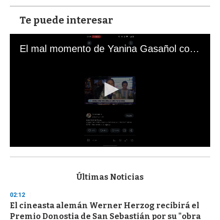
Te puede interesar
El mal momento de Yanina Gasañol con un hincha argentino en "Subrayado"
0
s
e
c
Últimas Noticias
o
n
02:12
d
El cineasta alemán Werner Herzog recibirá el
s
o
Premio Donostia de San Sebastián por su "obra