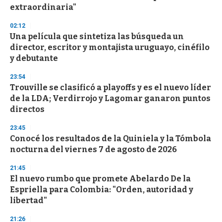
f
extraordinaria"
3
3
s
02:12
e
Una película que sintetiza las búsqueda un
c
director, escritor y montajista uruguayo, cinéfilo
o
n
y debutante
d
s
23:54
Trouville se clasificó a playoffs y es el nuevo líder
de la LDA; Verdirrojo y Lagomar ganaron puntos
directos
23:45
Conocé los resultados de la Quiniela y la Tómbola
nocturna del viernes 7 de agosto de 2026
21:45
El nuevo rumbo que promete Abelardo De la
Espriella para Colombia: "Orden, autoridad y
libertad"
21:26