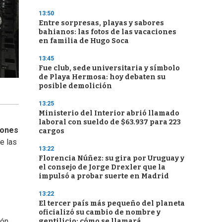
13:50
Entre sorpresas, playas y sabores
bahianos: las fotos de las vacaciones
en familia de Hugo Soca
13:45
Fue club, sede universitaria y símbolo
de Playa Hermosa: hoy debaten su
posible demolición
13:25
Ministerio del Interior abrió llamado
laboral con sueldo de $63.937 para 223
iones
cargos
e las
13:22
Florencia Núñez: su gira por Uruguay y
el consejo de Jorge Drexler que la
impulsó a probar suerte en Madrid
13:22
El tercer país más pequeño del planeta
oficializó su cambio de nombre y
ión
gentilicio: cómo se llamará