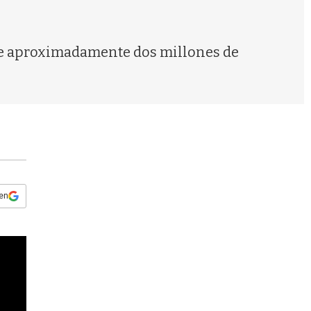
s
q
u
e
or de aproximadamente dos millones de
d
a
 en