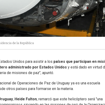
sidencia de la República
stados Unidos para asistir a los
países que participan en mis
tero administrado por Estados Unidos
y está dado en virtud d
eria de misiones de paz", apuntó.
Nacional de Operaciones de Paz de Uruguay ya es una escuela
sde otros países para formarse en la materia.
Uruguay
,
Heide Fulton
, remarcó que este helicóptero será "una
s compromisos sirviendo en las misiones de paz de la Organizac