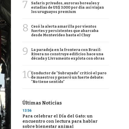
7
Safaris privados, auroras boreales y
estadías de US$ 3.000 por día: así viajan
los uruguayos premium
8
Cesó la alerta amarilla por vientos
fuertes y persistentes que abarcaba
desde Montevideo hasta el Chuy
9
La paradoja en la frontera con Brasil:
Rivera no construye edificios hace una
década y Livramento explota con obras
10
Conductor de "Subrayado" criticó el paro
de maestros y generó un fuerte debate:
"No tiene sentido"
Últimas Noticias
13:56
Para celebrar el Día del Gato: un
encuentro con lectura para hablar
sobre bienestar animal