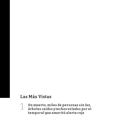
Las Más Vistas
1
Un muerto, miles de personas sin luz,
árboles caídos y techos volados por el
temporal que ameritó alerta roja