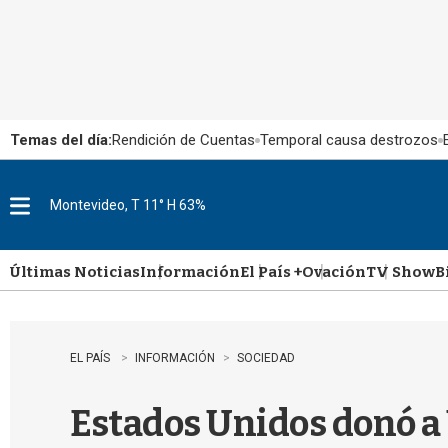
Temas del día:
Rendición de Cuentas
Temporal causa destrozos
Montevideo, T 11° H 63%
M
e
n
u
Últimas Noticias
Información
El País +
Ovación
TV Show
B
EL PAÍS
INFORMACIÓN
SOCIEDAD
Estados Unidos donó a 