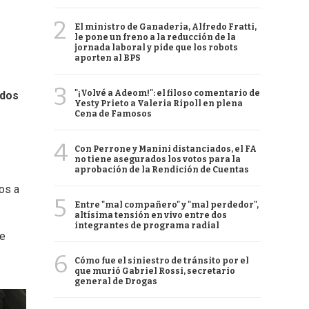
2
El ministro de Ganadería, Alfredo Fratti,
le pone un freno a la reducción de la
jornada laboral y pide que los robots
aporten al BPS
3
"¡Volvé a Adeom!": el filoso comentario de
idos
Yesty Prieto a Valeria Ripoll en plena
Cena de Famosos
4
Con Perrone y Manini distanciados, el FA
no tiene asegurados los votos para la
aprobación de la Rendición de Cuentas
mos a
5
Entre "mal compañero" y "mal perdedor",
altísima tensión en vivo entre dos
integrantes de programa radial
ue
6
Cómo fue el siniestro de tránsito por el
que murió Gabriel Rossi, secretario
general de Drogas