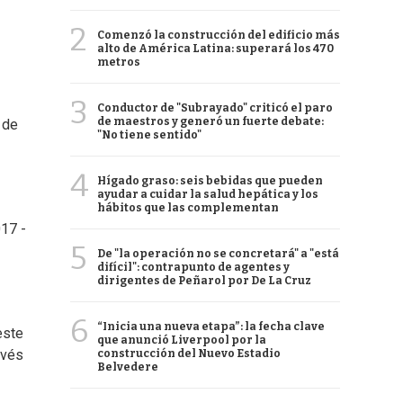
2
Comenzó la construcción del edificio más
alto de América Latina: superará los 470
metros
3
Conductor de "Subrayado" criticó el paro
de maestros y generó un fuerte debate:
 de
"No tiene sentido"
4
Hígado graso: seis bebidas que pueden
ayudar a cuidar la salud hepática y los
hábitos que las complementan
017 -
5
De "la operación no se concretará" a "está
difícil": contrapunto de agentes y
dirigentes de Peñarol por De La Cruz
6
“Inicia una nueva etapa”: la fecha clave
este
que anunció Liverpool por la
avés
construcción del Nuevo Estadio
Belvedere