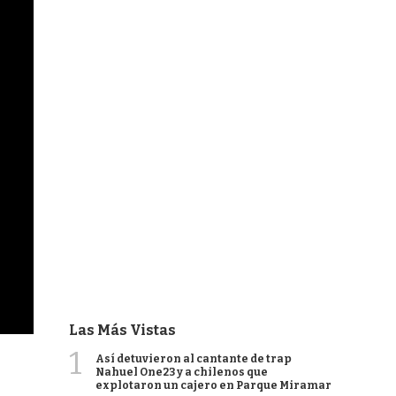
Las Más Vistas
1
Así detuvieron al cantante de trap
Nahuel One23 y a chilenos que
explotaron un cajero en Parque Miramar