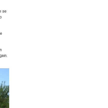
e se
so
de
n
gain.