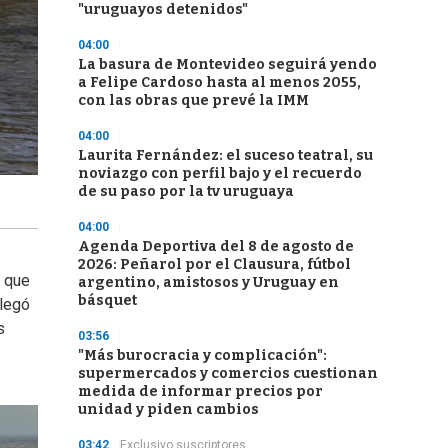
"uruguayos detenidos"
04:00
La basura de Montevideo seguirá yendo
a Felipe Cardoso hasta al menos 2055,
con las obras que prevé la IMM
04:00
Laurita Fernández: el suceso teatral, su
noviazgo con perfil bajo y el recuerdo
de su paso por la tv uruguaya
04:00
Agenda Deportiva del 8 de agosto de
2026: Peñarol por el Clausura, fútbol
s que
argentino, amistosos y Uruguay en
básquet
llegó
s
03:56
"Más burocracia y complicación":
supermercados y comercios cuestionan
medida de informar precios por
unidad y piden cambios
03:42
Exclusivo suscriptores