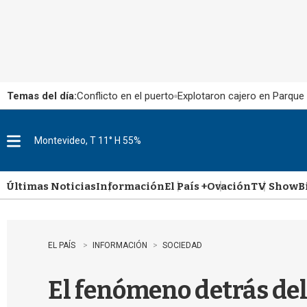
Temas del día:
Conflicto en el puerto
Explotaron cajero en Parque
Montevideo, T 11° H 55%
M
e
n
u
Últimas Noticias
Información
El País +
Ovación
TV Show
B
EL PAÍS
INFORMACIÓN
SOCIEDAD
El fenómeno detrás del 