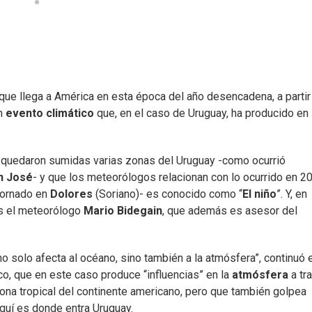
que llega a América en esta época del año desencadena, a partir
un
evento climático
que, en el caso de Uruguay, ha producido en
 quedaron sumidas varias zonas del Uruguay -como ocurrió
n José
- y que los meteorólogos relacionan con lo ocurrido en 2
 tornado en
Dolores
(Soriano)- es conocido como “
El niño
”. Y, en
aís el meteorólogo
Mario Bidegain
, que además es asesor del
o solo afecta al océano, sino también a la atmósfera”, continuó 
ico, que en este caso produce “influencias” en la
atmósfera
a tr
zona tropical del continente americano, pero que también golpea
aquí es donde entra Uruguay.