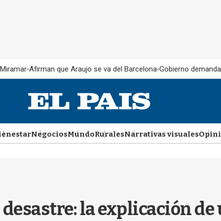
 Miramar
Afirman que Araujo se va del Barcelona
Gobierno demanda
ienestar
Negocios
Mundo
Rurales
Narrativas visuales
Opin
desastre: la explicación de