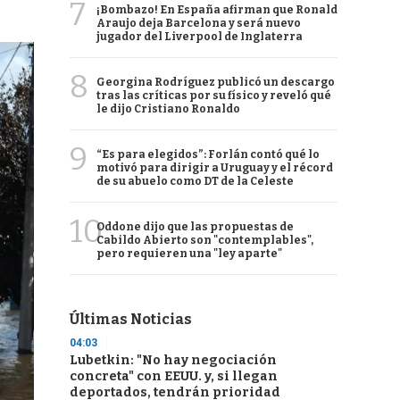
7
¡Bombazo! En España afirman que Ronald
Araujo deja Barcelona y será nuevo
jugador del Liverpool de Inglaterra
8
Georgina Rodríguez publicó un descargo
tras las críticas por su físico y reveló qué
le dijo Cristiano Ronaldo
9
“Es para elegidos”: Forlán contó qué lo
motivó para dirigir a Uruguay y el récord
de su abuelo como DT de la Celeste
10
Oddone dijo que las propuestas de
Cabildo Abierto son "contemplables",
pero requieren una "ley aparte"
Últimas Noticias
04:03
Lubetkin: "No hay negociación
concreta" con EEUU. y, si llegan
deportados, tendrán prioridad