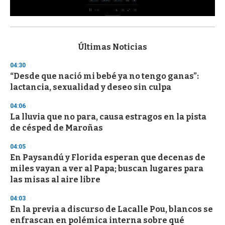
0
s
e
c
Últimas Noticias
o
n
04:30
d
“Desde que nació mi bebé ya no tengo ganas”:
s
o
lactancia, sexualidad y deseo sin culpa
f
3
04:06
3
s
La lluvia que no para, causa estragos en la pista
e
de césped de Maroñas
c
o
04:05
n
d
En Paysandú y Florida esperan que decenas de
s
miles vayan a ver al Papa; buscan lugares para
las misas al aire libre
04:03
En la previa a discurso de Lacalle Pou, blancos se
enfrascan en polémica interna sobre qué