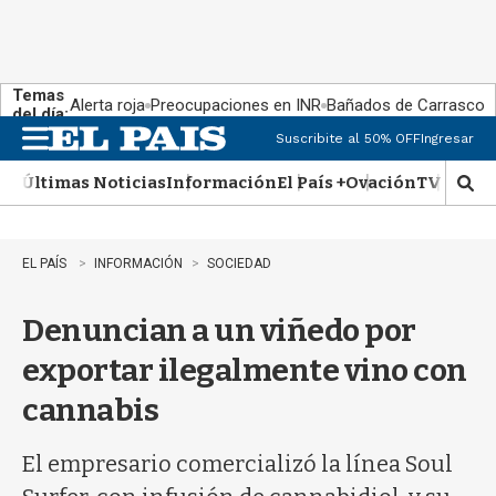
Temas
Alerta roja
Preocupaciones en INR
Bañados de Carrasco
del día:
Suscribite al 50% OFF
Ingresar
M
e
Últimas Noticias
Información
El País +
Ovación
TV Show
n
M
u
o
s
t
EL PAÍS
INFORMACIÓN
SOCIEDAD
r
a
Denuncian a un viñedo por
r
b
exportar ilegalmente vino con
�
s
cannabis
q
u
e
El empresario comercializó la línea Soul
d