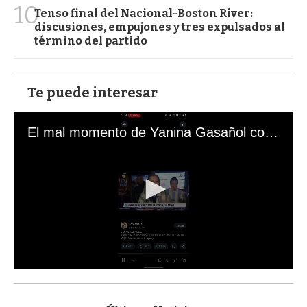
10
Tenso final del Nacional-Boston River:
discusiones, empujones y tres expulsados al
término del partido
Te puede interesar
El mal momento de Yanina Gasañol con un hincha argentino en "Subrayado"
0
s
e
c