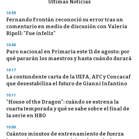
Últimas Noticias
o
n
10:59
d
Fernando Frontán reconoció su error tras un
s
o
comentario en medio de discusión con Valeria
f
Ripoll: "Fue infeliz"
3
3
s
10:40
e
Paro nacional en Primaria este 11 de agosto: por
c
qué pararán los maestros y hasta cuándo durará
o
n
d
10:17
s
La contundente carta de la UEFA, AFC y Concacaf
que desestabiliza el futuro de Gianni Infantino
10:11
"House of the Dragon": cuándo se estrena la
cuarta temporada y qué se sabe sobre el final de
la serie en HBO
10:00
Cuántos minutos de entrenamiento de fuerza