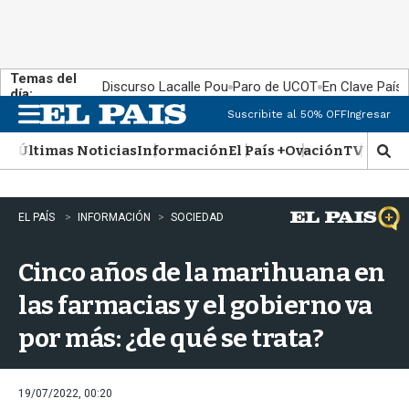
Temas del
Discurso Lacalle Pou
Paro de UCOT
En Clave País
día:
Suscribite al 50% OFF
Ingresar
M
e
Últimas Noticias
Información
El País +
Ovación
TV Show
n
M
u
o
s
t
EL PAÍS
INFORMACIÓN
SOCIEDAD
r
a
Cinco años de la marihuana en
r
b
las farmacias y el gobierno va
�
s
por más: ¿de qué se trata?
q
u
e
d
19/07/2022, 00:20