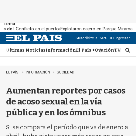
Tema
s del
Conflicto en el puerto
Explotaron cajero en Parque Miramar
día:
Suscribite al 50% OFF
Ingresar
M
e
Últimas Noticias
Información
El País +
Ovación
TV Show
n
M
u
o
s
t
EL PAÍS
INFORMACIÓN
SOCIEDAD
r
a
Aumentan reportes por casos
r
b
de acoso sexual en la vía
�
s
pública y en los ómnibus
q
u
e
Si se compara el período que va de enero a
d