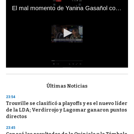
El mal momento de Yanina Gasañol con un hincha argentino en "Subrayado"
0
s
e
c
Últimas Noticias
o
n
23:54
d
Trouville se clasificó a playoffs y es el nuevo líder
s
o
de la LDA; Verdirrojo y Lagomar ganaron puntos
f
directos
3
3
s
23:45
e