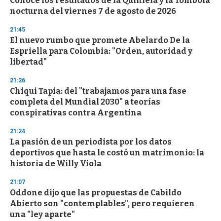
Conocé los resultados de la Quiniela y la Tómbola
c
nocturna del viernes 7 de agosto de 2026
o
n
d
21:45
s
El nuevo rumbo que promete Abelardo De la
Espriella para Colombia: "Orden, autoridad y
libertad"
21:26
Chiqui Tapia: del "trabajamos para una fase
completa del Mundial 2030" a teorías
conspirativas contra Argentina
21:24
La pasión de un periodista por los datos
deportivos que hasta le costó un matrimonio: la
historia de Willy Viola
21:07
Oddone dijo que las propuestas de Cabildo
Abierto son "contemplables", pero requieren
una "ley aparte"