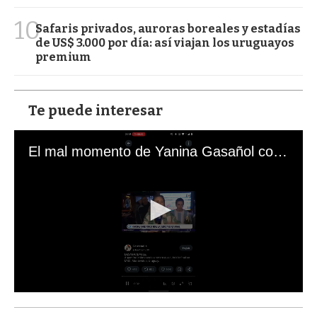
10
Safaris privados, auroras boreales y estadías
de US$ 3.000 por día: así viajan los uruguayos
premium
Te puede interesar
El mal momento de Yanina Gasañol con un hincha argentino en "Subrayado"
0
s