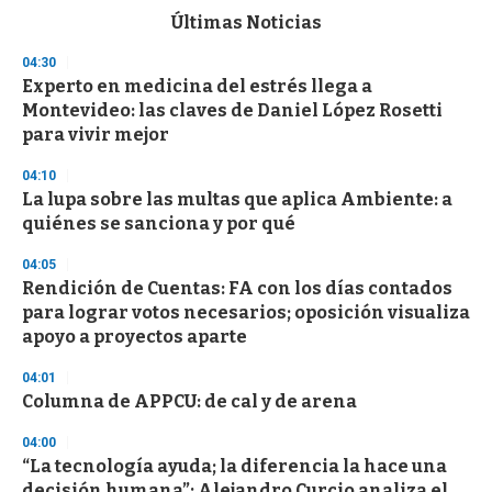
c
Últimas Noticias
o
n
04:30
d
Experto en medicina del estrés llega a
s
o
Montevideo: las claves de Daniel López Rosetti
f
para vivir mejor
3
3
s
04:10
e
La lupa sobre las multas que aplica Ambiente: a
c
quiénes se sanciona y por qué
o
n
d
04:05
s
Rendición de Cuentas: FA con los días contados
para lograr votos necesarios; oposición visualiza
apoyo a proyectos aparte
04:01
Columna de APPCU: de cal y de arena
04:00
“La tecnología ayuda; la diferencia la hace una
decisión humana”: Alejandro Curcio analiza el