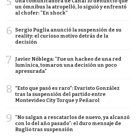
5
Una comunicadora de Canal 10 denunció que
un ómnibus la atropelló, lo siguió y enfrentó
al chofer: "En shock"
6
Sergio Puglia anunció la suspensión de su
reality: el curioso motivo detrás de la
decisión
7
Javier Nóblega: "Fue un hackeo de una red
lumínica, tomaron una decisión un poco
apresurada"
8
“Esto que pasó es raro”: Evaristo González
tras la suspensión del partido entre
Montevideo City Torque y Peñarol
9
"No salgan a rescatarlos de nuevo, ya alcanzó
con lo del año pasado": el duro mensaje de
Ruglio tras suspensión