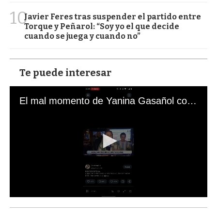
10
Javier Feres tras suspender el partido entre
Torque y Peñarol: “Soy yo el que decide
cuando se juega y cuando no”
Te puede interesar
El mal momento de Yanina Gasañol con un hincha argentino en "Subrayado"
0
s
e