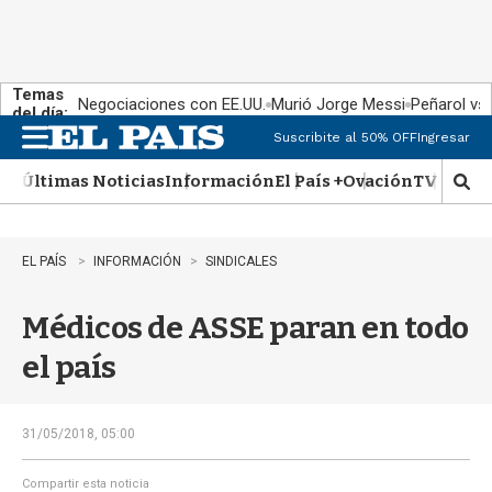
Temas
Negociaciones con EE.UU.
Murió Jorge Messi
Peñarol vs
del día:
Suscribite al 50% OFF
Ingresar
M
e
Últimas Noticias
Información
El País +
Ovación
TV Show
n
M
u
o
s
t
EL PAÍS
INFORMACIÓN
SINDICALES
r
a
Médicos de ASSE paran en todo
r
b
el país
�
s
q
u
31/05/2018, 05:00
e
d
Compartir esta noticia