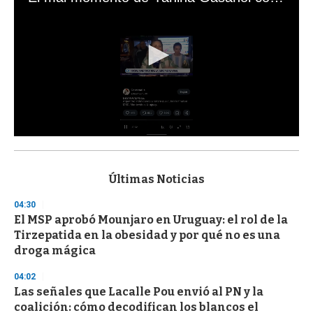
0
s
e
c
Últimas Noticias
o
n
04:30
d
El MSP aprobó Mounjaro en Uruguay: el rol de la
s
o
Tirzepatida en la obesidad y por qué no es una
f
droga mágica
3
3
s
04:02
e
Las señales que Lacalle Pou envió al PN y la
c
coalición: cómo decodifican los blancos el
o