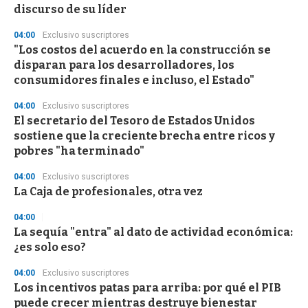
n
discurso de su líder
d
s
04:00
Exclusivo suscriptores
"Los costos del acuerdo en la construcción se
disparan para los desarrolladores, los
consumidores finales e incluso, el Estado"
04:00
Exclusivo suscriptores
El secretario del Tesoro de Estados Unidos
sostiene que la creciente brecha entre ricos y
pobres "ha terminado"
04:00
Exclusivo suscriptores
La Caja de profesionales, otra vez
04:00
La sequía "entra" al dato de actividad económica:
¿es solo eso?
04:00
Exclusivo suscriptores
Los incentivos patas para arriba: por qué el PIB
puede crecer mientras destruye bienestar