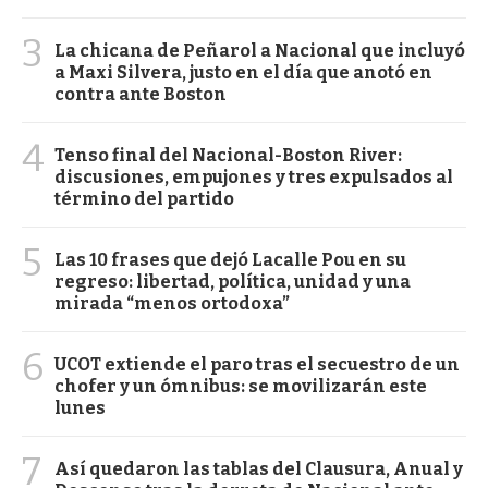
3
La chicana de Peñarol a Nacional que incluyó
a Maxi Silvera, justo en el día que anotó en
contra ante Boston
4
Tenso final del Nacional-Boston River:
discusiones, empujones y tres expulsados al
término del partido
5
Las 10 frases que dejó Lacalle Pou en su
regreso: libertad, política, unidad y una
mirada “menos ortodoxa”
6
UCOT extiende el paro tras el secuestro de un
chofer y un ómnibus: se movilizarán este
lunes
7
Así quedaron las tablas del Clausura, Anual y