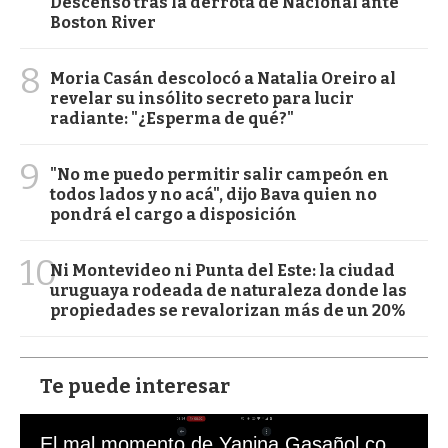
Descenso tras la derrota de Nacional ante
Boston River
8
Moria Casán descolocó a Natalia Oreiro al
revelar su insólito secreto para lucir
radiante: "¿Esperma de qué?"
9
"No me puedo permitir salir campeón en
todos lados y no acá", dijo Bava quien no
pondrá el cargo a disposición
10
Ni Montevideo ni Punta del Este: la ciudad
uruguaya rodeada de naturaleza donde las
propiedades se revalorizan más de un 20%
Te puede interesar
El mal momento de Yanina Gasañol con un hincha argentino en "Subrayado"