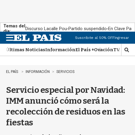
Temas del
Discurso Lacalle Pou
Partido suspendido
En Clave País
día:
Suscribite al 50% OFF
Ingresar
M
e
Últimas Noticias
Información
El País +
Ovación
TV Show
n
M
u
o
s
t
EL PAÍS
INFORMACIÓN
SERVICIOS
r
a
Servicio especial por Navidad:
r
b
IMM anunció cómo será la
�
s
recolección de residuos en las
q
u
fiestas
e
d