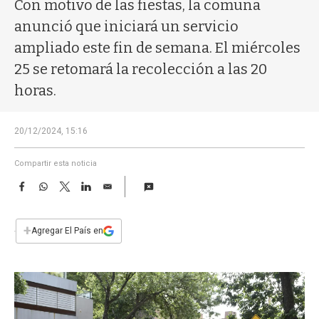
a
Con motivo de las fiestas, la comuna
anunció que iniciará un servicio
ampliado este fin de semana. El miércoles
25 se retomará la recolección a las 20
horas.
20/12/2024, 15:16
Compartir esta noticia
F
W
T
L
E
a
h
w
i
m
c
a
i
n
a
e
t
t
k
i
+
Agregar El País en
b
s
t
e
l
o
A
e
d
o
p
r
I
k
p
n