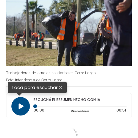
Trabajadores de jornales solidarios en Cerro Largo.
Foto: Intendencia de Cerro Largo.
×
Toca para escuchar
ESCUCHÁ EL RESUMEN HECHO CON IA
Tiempo transcurrido: 0 segundos
Duraci
00:00
00:51