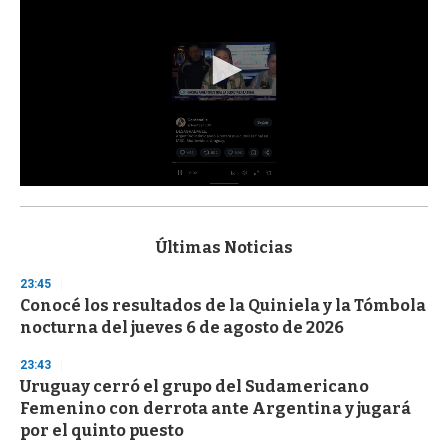
0
s
e
c
Últimas Noticias
o
n
23:45
d
Conocé los resultados de la Quiniela y la Tómbola
s
o
nocturna del jueves 6 de agosto de 2026
f
3
23:43
3
s
Uruguay cerró el grupo del Sudamericano
e
Femenino con derrota ante Argentina y jugará
c
por el quinto puesto
o