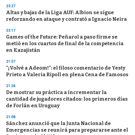
n
d
23:27
s
Altas y bajas de la Liga AUF: Albion se sigue
reforzando en ataque y contrató a Ignacio Neira
23:17
Games of the Future: Peñarol a paso firme se
metió en los cuartos de final de la competencia
en Kazajistán
21:57
"¡Volvé a Adeom!": el filoso comentario de Yesty
Prieto a Valeria Ripoll en plena Cena de Famosos
21:26
De mostrar su práctica a incrementar la
cantidad de jugadores citados: los primeros días
de Forlán en Uruguay
21:08
Sánchez anunció que la Junta Nacional de
Emergencias se reunirá para prepararse ante el