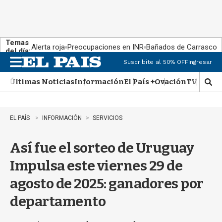
Temas
Alerta roja
Preocupaciones en INR
Bañados de Carrasco
del día:
Suscribite al 50% OFF
Ingresar
M
e
Últimas Noticias
Información
El País +
Ovación
TV Show
n
M
u
o
s
t
EL PAÍS
INFORMACIÓN
SERVICIOS
r
a
Así fue el sorteo de Uruguay
r
b
Impulsa este viernes 29 de
�
s
agosto de 2025: ganadores por
q
u
departamento
e
d