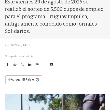
a
Este viernes 29 de agosto de 2025 se
realizó el sorteo de 5.500 cupos de empleo
para el programa Uruguay Impulsa,
antiguamente conocido como Jornales
Solidarios.
29/08/2025, 14:53
Compartir esta noticia
F
W
T
L
E
a
h
w
i
m
c
a
i
n
a
e
t
t
k
i
+
Agregar El País en
b
s
t
e
l
o
A
e
d
o
p
r
I
k
p
n