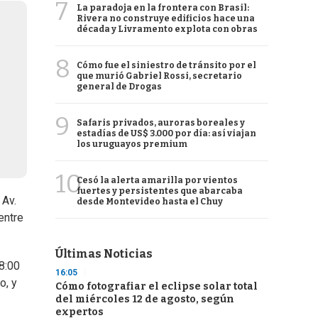
7
La paradoja en la frontera con Brasil:
Rivera no construye edificios hace una
década y Livramento explota con obras
8
Cómo fue el siniestro de tránsito por el
que murió Gabriel Rossi, secretario
general de Drogas
9
Safaris privados, auroras boreales y
estadías de US$ 3.000 por día: así viajan
los uruguayos premium
10
Cesó la alerta amarilla por vientos
fuertes y persistentes que abarcaba
 Av.
desde Montevideo hasta el Chuy
entre
Últimas Noticias
8:00
16:05
o, y
Cómo fotografiar el eclipse solar total
del miércoles 12 de agosto, según
expertos