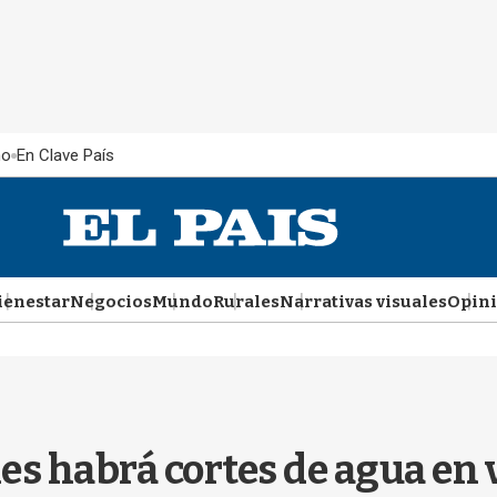
ño
En Clave País
ienestar
Negocios
Mundo
Rurales
Narrativas visuales
Opin
es habrá cortes de agua en 