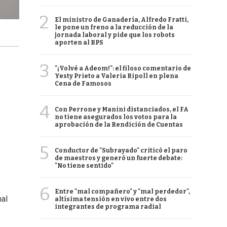
2
El ministro de Ganadería, Alfredo Fratti,
le pone un freno a la reducción de la
jornada laboral y pide que los robots
aporten al BPS
3
"¡Volvé a Adeom!": el filoso comentario de
Yesty Prieto a Valeria Ripoll en plena
Cena de Famosos
4
Con Perrone y Manini distanciados, el FA
no tiene asegurados los votos para la
aprobación de la Rendición de Cuentas
5
Conductor de "Subrayado" criticó el paro
de maestros y generó un fuerte debate:
"No tiene sentido"
6
Entre "mal compañero" y "mal perdedor",
mal
altísima tensión en vivo entre dos
integrantes de programa radial