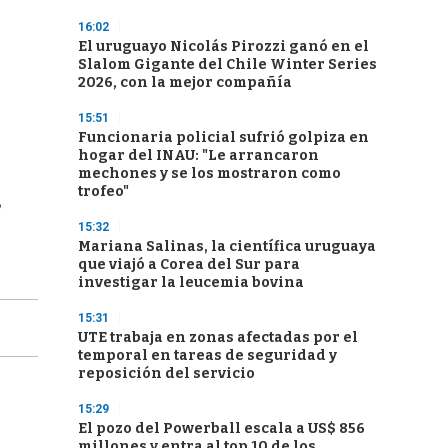
16:02
El uruguayo Nicolás Pirozzi ganó en el
Slalom Gigante del Chile Winter Series
2026, con la mejor compañía
15:51
Funcionaria policial sufrió golpiza en
hogar del INAU: "Le arrancaron
mechones y se los mostraron como
trofeo"
,
15:32
Mariana Salinas, la científica uruguaya
que viajó a Corea del Sur para
investigar la leucemia bovina
15:31
UTE trabaja en zonas afectadas por el
temporal en tareas de seguridad y
reposición del servicio
15:29
El pozo del Powerball escala a US$ 856
millones y entra al top 10 de los