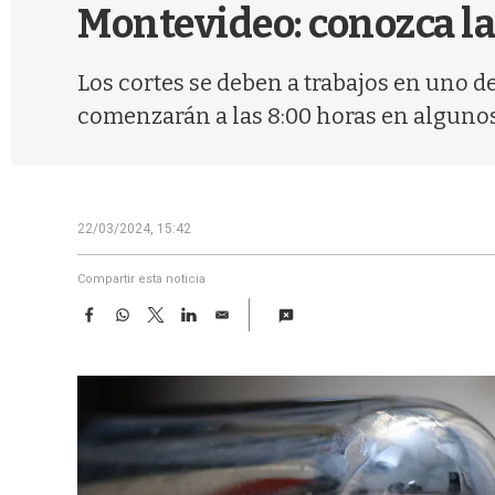
Montevideo: conozca la
Los cortes se deben a trabajos en uno d
comenzarán a las 8:00 horas en algunos
22/03/2024, 15:42
Compartir esta noticia
F
W
T
L
E
a
h
w
i
m
c
a
i
n
a
e
t
t
k
i
b
s
t
e
l
o
A
e
d
o
p
r
I
k
p
n