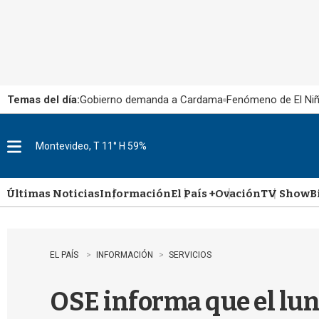
Temas del día:
Gobierno demanda a Cardama
Fenómeno de El Ni
Montevideo, T 11° H 59%
M
e
n
u
Últimas Noticias
Información
El País +
Ovación
TV Show
B
EL PAÍS
INFORMACIÓN
SERVICIOS
OSE informa que el lun