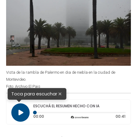
Vista de la rambla de Palermo en dia de niebla en la ciudad de
Montevideo.
Foto: Archivo El Pais
×
Toca para escuchar
ESCUCHÁ EL RESUMEN HECHO CON IA
Tiempo transcurrido: 0 segundos
Durac
00:00
00:41