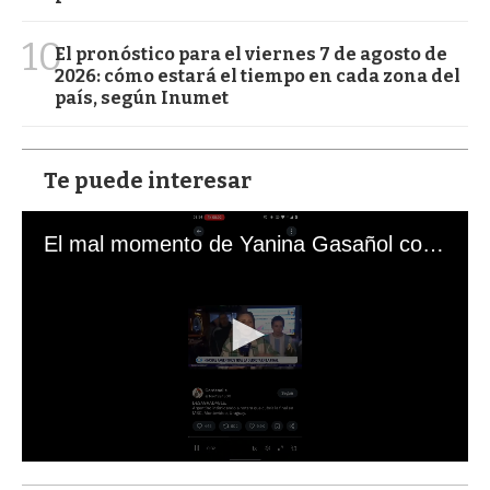
10
El pronóstico para el viernes 7 de agosto de
2026: cómo estará el tiempo en cada zona del
país, según Inumet
Te puede interesar
El mal momento de Yanina Gasañol con un hincha argentino en "Subrayado"
0
s