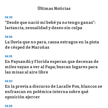
e
c
Últimas Noticias
o
n
04:30
d
“Desde que nació mi bebé ya no tengo ganas”:
s
o
lactancia, sexualidad y deseo sin culpa
f
3
04:06
3
s
La lluvia que no para, causa estragos en la pista
e
de césped de Maroñas
c
o
04:05
n
d
En Paysandú y Florida esperan que decenas de
s
miles vayan a ver al Papa; buscan lugares para
las misas al aire libre
04:03
En la previa a discurso de Lacalle Pou, blancos se
enfrascan en polémica interna sobre qué
oposición ejercer
04:00