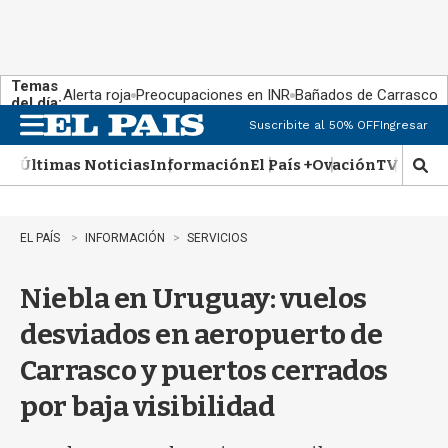
Temas
Alerta roja
Preocupaciones en INR
Bañados de Carrasco
del día:
Suscribite al 50% OFF
Ingresar
M
e
Últimas Noticias
Información
El País +
Ovación
TV Show
n
M
u
o
s
t
EL PAÍS
INFORMACIÓN
SERVICIOS
r
a
Niebla en Uruguay: vuelos
r
b
desviados en aeropuerto de
�
s
Carrasco y puertos cerrados
q
u
por baja visibilidad
e
d