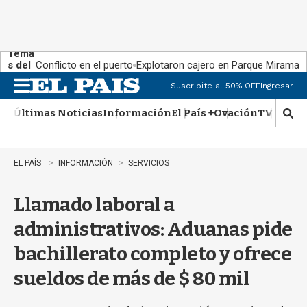
Tema
s del
Conflicto en el puerto
Explotaron cajero en Parque Miramar
día:
Suscribite al 50% OFF
Ingresar
M
e
Últimas Noticias
Información
El País +
Ovación
TV Show
n
M
u
o
s
t
EL PAÍS
INFORMACIÓN
SERVICIOS
r
a
Llamado laboral a
r
b
administrativos: Aduanas pide
�
s
bachillerato completo y ofrece
q
u
sueldos de más de $ 80 mil
e
d