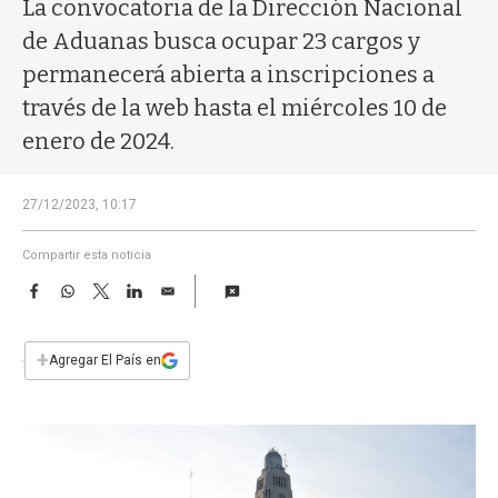
a
La convocatoria de la Dirección Nacional
de Aduanas busca ocupar 23 cargos y
permanecerá abierta a inscripciones a
través de la web hasta el miércoles 10 de
enero de 2024.
27/12/2023, 10:17
Compartir esta noticia
F
W
T
L
E
a
h
w
i
m
c
a
i
n
a
e
t
t
k
i
+
Agregar El País en
b
s
t
e
l
o
A
e
d
o
p
r
I
k
p
n