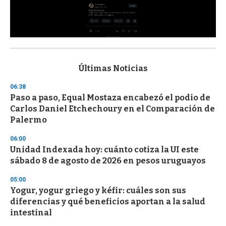
0
s
e
c
Últimas Noticias
o
n
06:38
d
Paso a paso, Equal Mostaza encabezó el podio de
s
o
Carlos Daniel Etchechoury en el Comparación de
f
Palermo
3
3
s
06:00
e
Unidad Indexada hoy: cuánto cotiza la UI este
c
sábado 8 de agosto de 2026 en pesos uruguayos
o
n
d
05:00
s
Yogur, yogur griego y kéfir: cuáles son sus
diferencias y qué beneficios aportan a la salud
intestinal