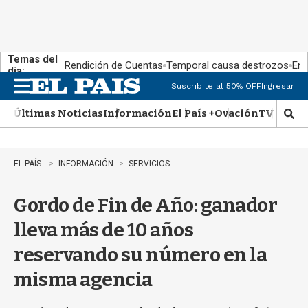
Temas del
Rendición de Cuentas
Temporal causa destrozos
En 
día:
Suscribite al 50% OFF
Ingresar
M
e
Últimas Noticias
Información
El País +
Ovación
TV Show
n
M
u
o
s
t
EL PAÍS
INFORMACIÓN
SERVICIOS
r
a
Gordo de Fin de Año: ganador
r
b
lleva más de 10 años
�
s
reservando su número en la
q
u
misma agencia
e
d