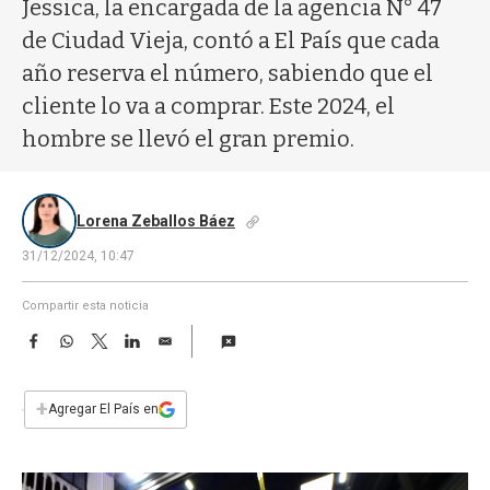
a
Jessica, la encargada de la agencia N° 47
de Ciudad Vieja, contó a El País que cada
año reserva el número, sabiendo que el
cliente lo va a comprar. Este 2024, el
hombre se llevó el gran premio.
Lorena Zeballos Báez
31/12/2024, 10:47
Compartir esta noticia
F
W
T
L
E
a
h
w
i
m
c
a
i
n
a
e
t
t
k
i
+
Agregar El País en
b
s
t
e
l
o
A
e
d
o
p
r
I
k
p
n