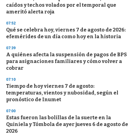
c
caídos y techos volados por el temporal que
o
n
ameritó alerta roja
d
s
07:52
Qué se celebra hoy, viernes 7 de agosto de 2026:
efemérides de un día como hoy en la historia
07:39
A quiénes afecta la suspensión de pagos de BPS
para asignaciones familiares y cómo volver a
cobrar
07:10
Tiempo de hoy viernes 7 de agosto:
temperaturas, vientos y nubosidad, según el
pronóstico de Inumet
07:00
Estas fueron las bolillas de la suerte en la
Quiniela y Tómbola de ayer jueves 6 de agosto de
2026