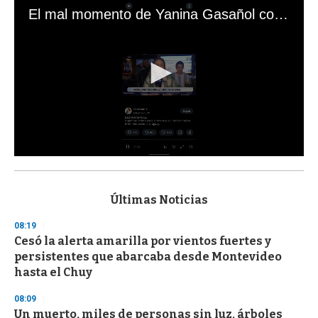
El mal momento de Yanina Gasañol con un hincha argentino en "Subrayado"
0
s
e
c
Últimas Noticias
o
n
08:19
d
Cesó la alerta amarilla por vientos fuertes y
s
o
persistentes que abarcaba desde Montevideo
f
hasta el Chuy
3
3
s
08:09
e
Un muerto, miles de personas sin luz, árboles