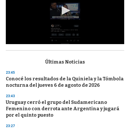
0
s
e
c
Últimas Noticias
o
n
23:45
d
Conocé los resultados de la Quiniela y la Tómbola
s
o
nocturna del jueves 6 de agosto de 2026
f
3
23:43
3
s
Uruguay cerró el grupo del Sudamericano
e
Femenino con derrota ante Argentina y jugará
c
por el quinto puesto
o
n
d
23:27
s