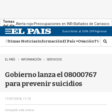
Temas
Alerta roja
Preocupaciones en INR
Bañados de Carrasco
del día:
Suscribite al 50% OFF
Ingresar
M
e
Últimas Noticias
Información
El País +
Ovación
TV Show
n
M
u
o
s
t
EL PAÍS
INFORMACIÓN
SERVICIOS
r
a
Gobierno lanza el 08000767
r
b
para prevenir suicidios
�
s
q
u
17/07/2018, 11:15
e
d
Compartir esta noticia