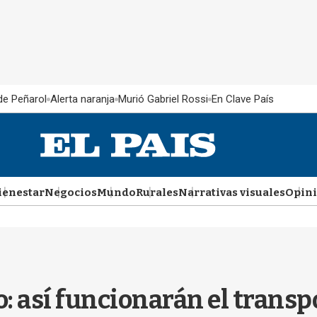
 de Peñarol
Alerta naranja
Murió Gabriel Rossi
En Clave País
ienestar
Negocios
Mundo
Rurales
Narrativas visuales
Opin
 así funcionarán el transpo