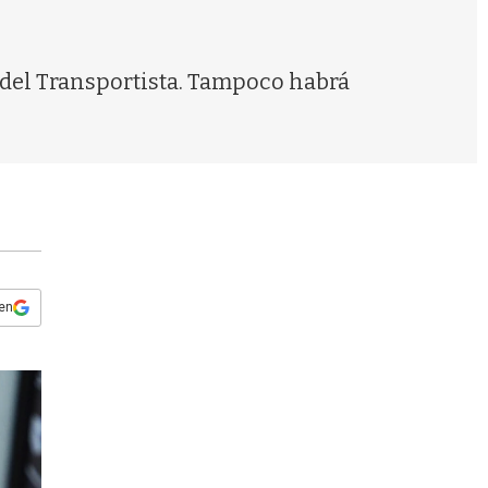
s
q
u
e
a del Transportista. Tampoco habrá
d
a
 en