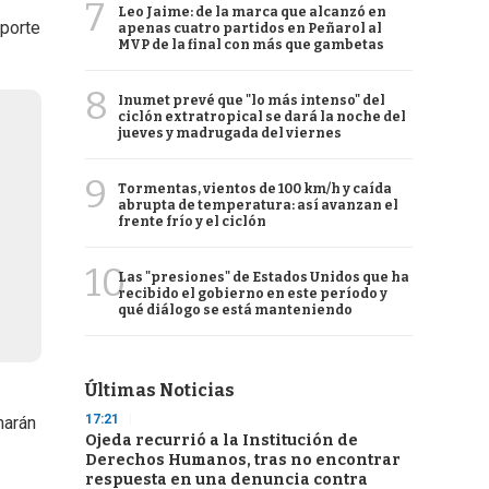
7
Leo Jaime: de la marca que alcanzó en
sporte
apenas cuatro partidos en Peñarol al
MVP de la final con más que gambetas
8
Inumet prevé que "lo más intenso" del
ciclón extratropical se dará la noche del
jueves y madrugada del viernes
9
Tormentas, vientos de 100 km/h y caída
abrupta de temperatura: así avanzan el
frente frío y el ciclón
10
Las "presiones" de Estados Unidos que ha
recibido el gobierno en este período y
qué diálogo se está manteniendo
Últimas Noticias
17:21
marán
Ojeda recurrió a la Institución de
Derechos Humanos, tras no encontrar
respuesta en una denuncia contra