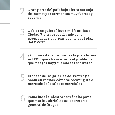
2
Gran parte del país bajo alerta naranja
de Inumet por tormentas muy fuertes y
severas
3
Gobierno quiere llevar mil familias a
Ciudad Vieja aprovechando ocho
propiedades públicas: ¿cómo es el plan
del MVOT?
4
¿Por qué está lenta o se cae la plataforma
e-BROU, qué alcance tiene el problema,
qué riesgos hay y cuándo se resolverá?
5
El ocaso de las galerías del Centro y el
boom en Pocitos: cómo se reconfigura el
mercado de locales comerciales
6
Cómo fue el siniestro de tránsito por el
que murió Gabriel Rossi, secretario
general de Drogas