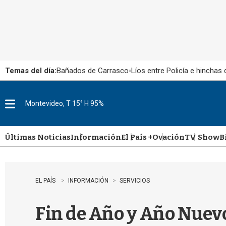
Temas del día:
Bañados de Carrasco
Líos entre Policía e hinchas
Montevideo, T 15° H 95%
M
e
n
u
Últimas Noticias
Información
El País +
Ovación
TV Show
B
EL PAÍS
INFORMACIÓN
SERVICIOS
Fin de Año y Año Nuevo: