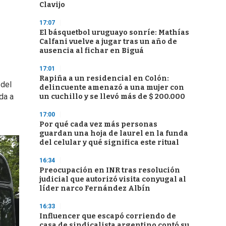
Clavijo
17:07
El básquetbol uruguayo sonríe: Mathías
Calfani vuelve a jugar tras un año de
ausencia al fichar en Biguá
17:01
Rapiña a un residencial en Colón:
 del
delincuente amenazó a una mujer con
da a
un cuchillo y se llevó más de $ 200.000
17:00
Por qué cada vez más personas
guardan una hoja de laurel en la funda
del celular y qué significa este ritual
16:34
Preocupación en INR tras resolución
judicial que autorizó visita conyugal al
líder narco Fernández Albín
16:33
Influencer que escapó corriendo de
casa de sindicalista argentino contó su