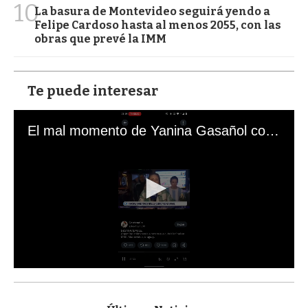
10
La basura de Montevideo seguirá yendo a
Felipe Cardoso hasta al menos 2055, con las
obras que prevé la IMM
Te puede interesar
El mal momento de Yanina Gasañol con un hincha argentino en "Subrayado"
0
s
e
c