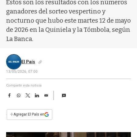
a
Estos son los resultados con los números
ganadores del sorteo vespertino y
nocturno que hubo este martes 12 de mayo
de 2026 en la Quiniela y la Tómbola, según
La Banca.
El País
13/05/2026, 07:00
Compartir esta noticia
F
W
T
L
E
a
h
w
i
m
c
a
i
n
a
e
t
t
k
i
+
Agregar El País en
b
s
t
e
l
o
A
e
d
o
p
r
I
k
p
n