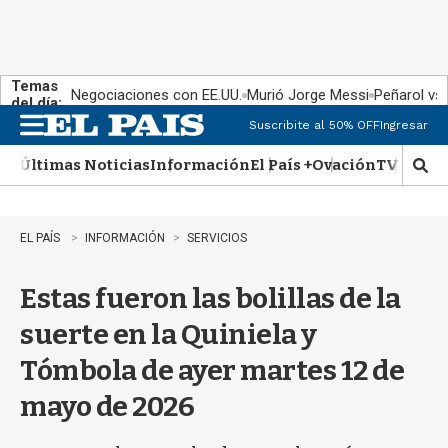
Temas
Negociaciones con EE.UU.
Murió Jorge Messi
Peñarol vs
del día:
Suscribite al 50% OFF
Ingresar
M
e
Últimas Noticias
Información
El País +
Ovación
TV Show
n
M
u
o
s
t
EL PAÍS
INFORMACIÓN
SERVICIOS
r
a
Estas fueron las bolillas de la
r
b
suerte en la Quiniela y
�
s
Tómbola de ayer martes 12 de
q
u
mayo de 2026
e
d