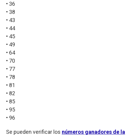
• 36
• 38
• 43
• 44
• 45
• 49
• 64
• 70
• 77
• 78
• 81
• 82
• 85
• 95
• 96
Se pueden verificar los
números ganadores de la