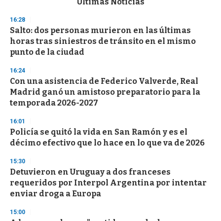
Últimas Noticias
o
n
16:28
d
Salto: dos personas murieron en las últimas
s
o
horas tras siniestros de tránsito en el mismo
f
punto de la ciudad
3
3
s
16:24
e
Con una asistencia de Federico Valverde, Real
c
Madrid ganó un amistoso preparatorio para la
o
n
temporada 2026-2027
d
s
16:01
Policía se quitó la vida en San Ramón y es el
décimo efectivo que lo hace en lo que va de 2026
15:30
Detuvieron en Uruguay a dos franceses
requeridos por Interpol Argentina por intentar
enviar droga a Europa
15:00