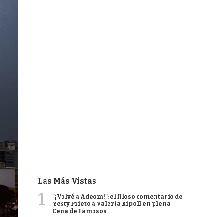
Las Más Vistas
1
"¡Volvé a Adeom!": el filoso comentario de
Yesty Prieto a Valeria Ripoll en plena
Cena de Famosos