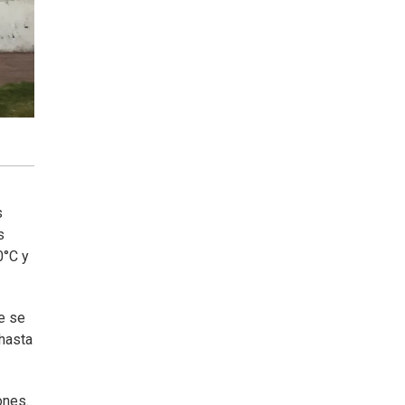
s
s
0°C y
he se
hasta
ones.