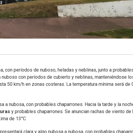
sa, con períodos de nuboso, heladas y neblinas, junto a probable
ará nuboso con períodos de cubierto y neblinas, manteniéndose lo
asta 50 km/h en zonas costeras. La temperatura mínima será de 
osa a nubosa, con probables chaparrones. Hacia la tarde y la noc
turas
y probables chaparrones. Se anuncian rachas de viento de 
xima de 13°C.
 presentará clara y algo nubosa a nubosa, con probables chaparr