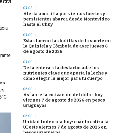
ecta
07:03
Alerta amarilla por vientos fuertes y
persistentes abarca desde Montevideo
hasta el Chuy
acia
07:00
Estas fueron las bolillas de la suerte en
la Quiniela y Tómbola de ayer jueves 6
de agosto de 2026
urante
07:00
De la entera a la deslactosada: los
nutrientes clave que aporta la leche y
cómo elegir la mejor para tu cuerpo
es
06:00
es.
Así abre la cotización del dólar hoy
6°C.
viernes 7 de agosto de 2026 en pesos
uruguayos
06:00
Unidad Indexada hoy: cuánto cotiza la
UI este viernes 7 de agosto de 2026 en
pesos uruguayos