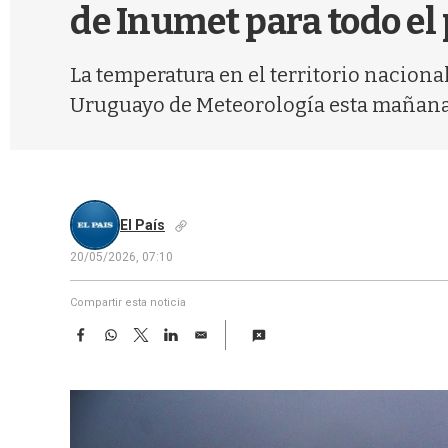
de Inumet para todo el 
La temperatura en el territorio naciona
Uruguayo de Meteorología esta mañana 
El País
20/05/2026, 07:10
Compartir esta noticia
F
W
T
L
E
a
h
w
i
m
c
a
i
n
a
e
t
t
k
i
b
s
t
e
l
o
A
e
d