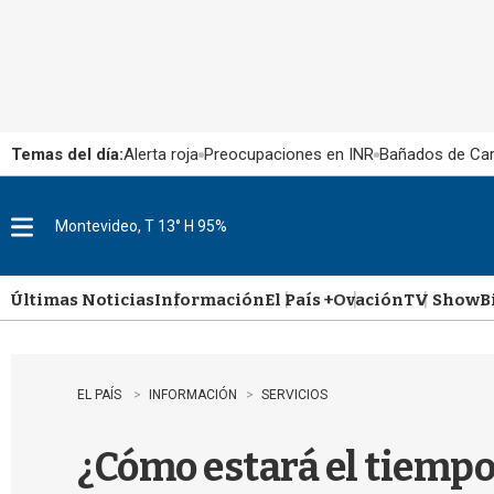
Temas del día:
Alerta roja
Preocupaciones en INR
Bañados de Ca
Montevideo, T 13° H 95%
M
e
n
u
Últimas Noticias
Información
El País +
Ovación
TV Show
B
EL PAÍS
INFORMACIÓN
SERVICIOS
¿Cómo estará el tiempo