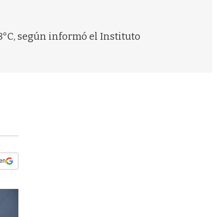
s
q
u
e
8°C, según informó el Instituto
d
a
 en