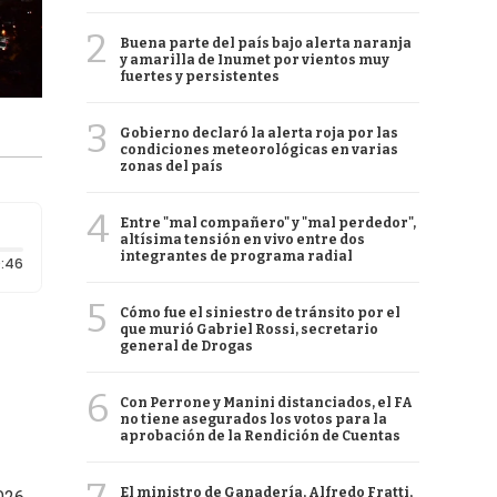
2
Buena parte del país bajo alerta naranja
y amarilla de Inumet por vientos muy
fuertes y persistentes
3
Gobierno declaró la alerta roja por las
condiciones meteorológicas en varias
zonas del país
4
Entre "mal compañero" y "mal perdedor",
altísima tensión en vivo entre dos
integrantes de programa radial
Duración: 46 segundos
:46
5
Cómo fue el siniestro de tránsito por el
que murió Gabriel Rossi, secretario
general de Drogas
6
Con Perrone y Manini distanciados, el FA
no tiene asegurados los votos para la
aprobación de la Rendición de Cuentas
El ministro de Ganadería, Alfredo Fratti,