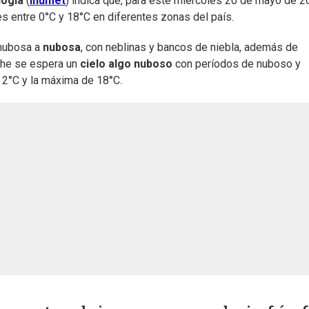
logía
(
Inumet
) indica que, para este miércoles 20 de mayo de 2
s entre 0°C y 18°C en diferentes zonas del país.
 nubosa a
nubosa
, con neblinas y bancos de niebla, además de
che se espera un
cielo algo nuboso
con períodos de nuboso y
 2°C y la máxima de 18°C.