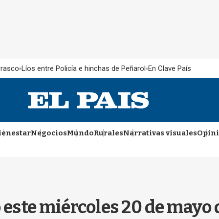
rrasco
Líos entre Policía e hinchas de Peñarol
En Clave País
ienestar
Negocios
Mundo
Rurales
Narrativas visuales
Opin
 este miércoles 20 de mayo 