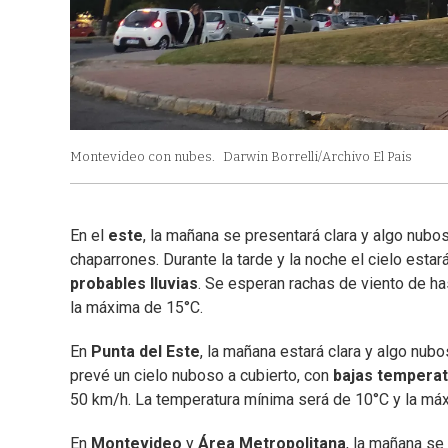
Montevideo con nubes.
Darwin Borrelli/Archivo El Pais
En el
este
, la mañana se presentará clara y algo nubo
chaparrones. Durante la tarde y la noche el cielo est
probables lluvias
. Se esperan rachas de viento de h
la máxima de 15°C.
En
Punta del Este
, la mañana estará clara y algo nub
prevé un cielo nuboso a cubierto, con
bajas tempera
50 km/h. La temperatura mínima será de 10°C y la má
En
Montevideo
y
Área Metropolitana
, la mañana se