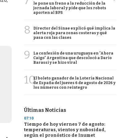
7
026,
le pone un freno a la reducción de la
jornada laboral y pide que los robots
aporten al BPS
8
Director del Sinae explicó qué implica la
alerta roja para zonas costeras y qué
pasa con las clases
9
La confesión de una uruguaya en "Ahora
Caigo" Argentina que descolocó a Darío
Barassi y se hizo viral
10
El boleto ganador de la Lotería Nacional
de España del jueves 6 de agosto de 2026 y
los números con reintegro
Últimas Noticias
07:10
Tiempo de hoy viernes 7 de agosto:
temperaturas, vientos y nubosidad,
según el pronóstico de Inumet