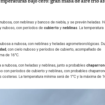
mperaturas bajo cero: gran masa de aire frío af
 nubosa, con neblinas y bancos de niebla, y se prevén heladas. H
o y nuboso, con períodos de
cubierto
y
neblinas
. La temperatura
o nubosa a nubosa, con neblinas y heladas agrometeorológicas. D
idad
, con cielo nuboso y períodos de cubierto, acompañado de
ima de 16°C.
a a nubosa, con heladas y neblinas, junto a probables
chaparron
so con períodos de cubierto y neblinas, con probables chaparron
s costeras. La temperatura mínima será de 1°C y la máxima de 1