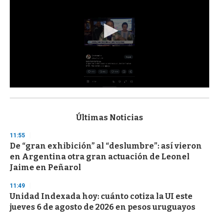
0
s
e
c
Últimas Noticias
o
n
11:55
d
De “gran exhibición” al “deslumbre”: así vieron
s
o
en Argentina otra gran actuación de Leonel
f
Jaime en Peñarol
3
3
s
11:49
e
Unidad Indexada hoy: cuánto cotiza la UI este
c
jueves 6 de agosto de 2026 en pesos uruguayos
o
n