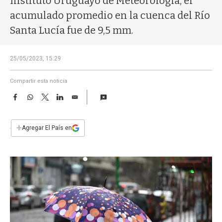
Instituto Uruguayo de Meteorología, el
a
acumulado promedio en la cuenca del Río
Santa Lucía fue de 9,5 mm.
25/05/2023, 15:29
Compartir esta noticia
F
W
T
L
E
a
h
w
i
m
c
a
i
n
a
e
t
t
k
i
+
Agregar El País en
b
s
t
e
l
o
A
e
d
o
p
r
I
k
p
n