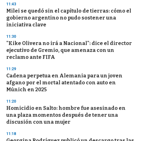
d
11:43
s
Milei se quedó sin el capítulo de tierras: cómo el
gobierno argentino no pudo sostener una
iniciativa clave
11:30
"Kike Olivera no irá a Nacional": dice el director
ejecutivo de Gremio, que amenaza con un
reclamo ante FIFA
11:29
Cadena perpetua en Alemania para un joven
afgano por el mortal atentado con auto en
Múnich en 2025
11:20
Homicidio en Salto: hombre fue asesinado en
una plaza momentos después de tener una
discusión con una mujer
11:18
Georgina Rodríguez publicó un descargo tras las