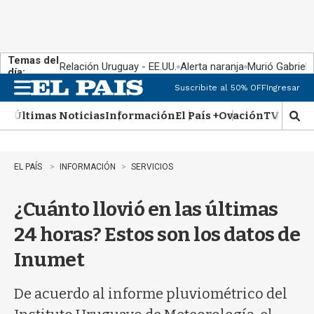
Temas del
Relación Uruguay - EE.UU.
Alerta naranja
Murió Gabriel 
día:
Suscribite al 50% OFF
Ingresar
M
e
Últimas Noticias
Información
El País +
Ovación
TV Show
n
M
u
o
s
t
EL PAÍS
INFORMACIÓN
SERVICIOS
r
a
¿Cuánto llovió en las últimas
r
b
24 horas? Estos son los datos de
�
s
Inumet
q
u
e
De acuerdo al informe pluviométrico del
d