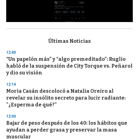
0
s
e
c
Últimas Noticias
o
n
12:40
d
“Un papelón más” y “algo premeditado”: Ruglio
s
o
habló de la suspensión de City Torque vs. Peñarol
f
y dio su visión
3
3
s
12:14
e
Moria Casán descolocó a Natalia Oreiro al
c
revelar su insólito secreto para lucir radiante:
o
n
"¿Esperma de qué?"
d
s
12:00
Bajar de peso después de los 40: los hábitos que
ayudan a perder grasa y preservar la masa
muscular