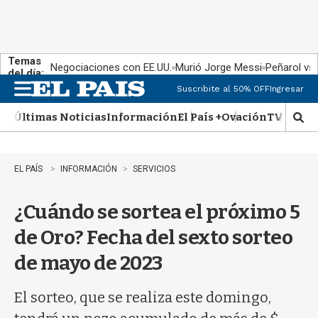
Temas
Negociaciones con EE.UU.
Murió Jorge Messi
Peñarol vs
del día:
Suscribite al 50% OFF
Ingresar
M
e
Últimas Noticias
Información
El País +
Ovación
TV Show
n
M
u
o
s
t
EL PAÍS
INFORMACIÓN
SERVICIOS
r
a
¿Cuándo se sortea el próximo 5
r
b
de Oro? Fecha del sexto sorteo
�
s
de mayo de 2023
q
u
e
El sorteo, que se realiza este domingo,
d