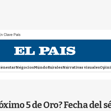
En Clave País
ienestar
Negocios
Mundo
Rurales
Narrativas visuales
Opin
róximo 5 de Oro? Fecha del 