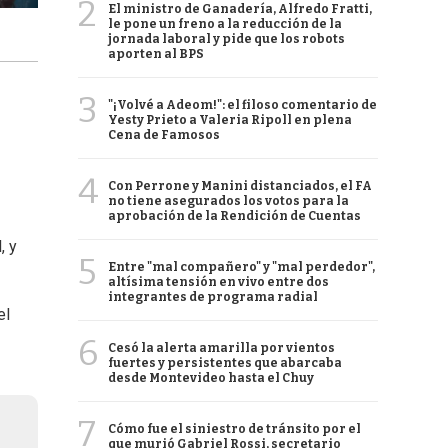
2
El ministro de Ganadería, Alfredo Fratti,
le pone un freno a la reducción de la
jornada laboral y pide que los robots
aporten al BPS
3
"¡Volvé a Adeom!": el filoso comentario de
Yesty Prieto a Valeria Ripoll en plena
Cena de Famosos
4
Con Perrone y Manini distanciados, el FA
no tiene asegurados los votos para la
aprobación de la Rendición de Cuentas
, y
5
Entre "mal compañero" y "mal perdedor",
altísima tensión en vivo entre dos
integrantes de programa radial
el
6
Cesó la alerta amarilla por vientos
fuertes y persistentes que abarcaba
desde Montevideo hasta el Chuy
7
Cómo fue el siniestro de tránsito por el
que murió Gabriel Rossi, secretario