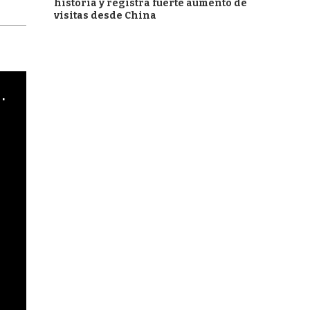
historia y registra fuerte aumento de
visitas desde China
cha argentino en "Subrayado"