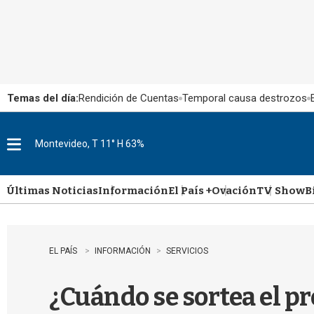
Temas del día:
Rendición de Cuentas
Temporal causa destrozos
Montevideo, T 11° H 63%
M
e
n
u
Últimas Noticias
Información
El País +
Ovación
TV Show
B
EL PAÍS
INFORMACIÓN
SERVICIOS
¿Cuándo se sortea el p