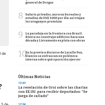
general de Drogas
8
Safaris privados, auroras boreales y
estadías de US$ 3.000 por día: así viajan
los uruguayos premium
9
La paradoja en la frontera con Brasil:
Rivera no construye edificios hace una
década y Livramento explota con obras
10
En la previa a discurso de Lacalle Pou,
l de
blancos se enfrascan en polémica
interna sobre qué oposición ejercer
Últimas Noticias
12:43
?
La revelación de Orsi sobre las charlas
con EE.UU. para recibir deportados: “Se
juega de callado”
e 5 de
12:34