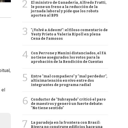
2
El ministro de Ganadería, Alfredo Fratti,
le pone un freno a la reducción de la
jornada laboral y pide que los robots
aporten al BPS
3
"¡Volvé a Adeom!": el filoso comentario de
Yesty Prieto a Valeria Ripoll en plena
Cena de Famosos
4
Con Perrone y Manini distanciados, el FA
no tiene asegurados los votos para la
aprobación de la Rendición de Cuentas
itual,
5
Entre "mal compañero" y "mal perdedor",
altísima tensión en vivo entre dos
integrantes de programa radial
 el
6
Conductor de "Subrayado" criticó el paro
de maestros y generó un fuerte debate:
"No tiene sentido"
7
La paradoja en la frontera con Brasil:
Rivera no construye edificios hace una