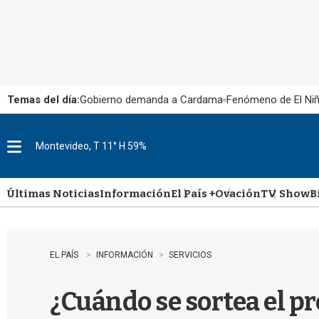
Temas del día:
Gobierno demanda a Cardama
Fenómeno de El Ni
Montevideo, T 11° H 59%
M
e
n
u
Últimas Noticias
Información
El País +
Ovación
TV Show
B
EL PAÍS
INFORMACIÓN
SERVICIOS
¿Cuándo se sortea el p