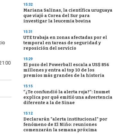
15:32
Mariana Salinas, la científica uruguaya
que viajó a Corea del Sur para
investigar la leucemia bovina
15:31
UTE trabaja en zonas afectadas por el
cio
temporal en tareas de seguridad y
reposición del servicio
15:29
 21:00
El pozo del Powerball escala a US$ 856
millones y entra al top 10 de los
premios más grandes de la historia
15:15
“¿Te confundió la alerta roja?”: Inumet
explica por qué emitió una advertencia
diferente a la de Sinae
15:12
Declararán "alerta institucional" por
fenómeno de El Niño: reuniones
comenzarán la semana próxima