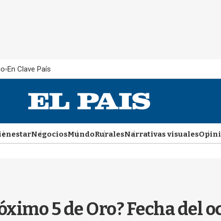
ño
En Clave País
ienestar
Negocios
Mundo
Rurales
Narrativas visuales
Opin
róximo 5 de Oro? Fecha del o