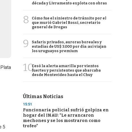
década y Livramento explota con obras
8
Cómo fue el siniestro de tránsito por el
que murió Gabriel Rossi, secretario
general de Drogas
9
Safaris privados, auroras boreales y
estadías de US$ 3.000 por día: así viajan
los uruguayos premium
10
Cesó la alerta amarilla por vientos
 Plata
fuertes y persistentes que abarcaba
desde Montevideo hasta el Chuy
Últimas Noticias
15:51
Funcionaria policial sufrió golpiza en
hogar del INAU: "Le arrancaron
mechones y se los mostraron como
trofeo"
e 5